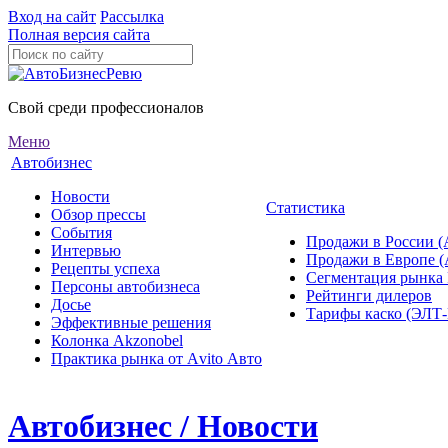
Вход на сайт
Рассылка
Полная версия сайта
Свой среди профессионалов
Меню
Автобизнес
Новости
Статистика
Обзор прессы
События
Продажи в России (
Интервью
Продажи в Европе 
Рецепты успеха
Сегментация рынка
Персоны автобизнеса
Рейтинги дилеров
Досье
Тарифы каско (ЭЛ
Эффективные решения
Колонка Akzonobel
Практика рынка от Аvito Авто
Автобизнес / Новости