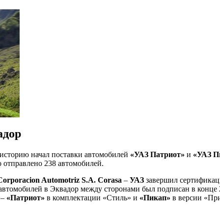
адор
историю начал поставки автомобилей
«УАЗ Патриот»
и
«УАЗ П
ло отправлено 238 автомобилей.
Corporacion Automotriz S.A. Corasa
–
УАЗ
завершил сертификац
 автомобилей в Эквадор между сторонами был подписан в конце
 –
«Патриот»
в комплектации «Стиль» и
«Пикап»
в версии «При