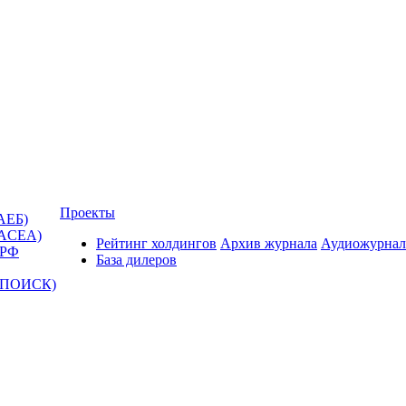
Проекты
АЕБ)
(ACEA)
Рейтинг холдингов
Архив журнала
Аудиожурнал
 РФ
База дилеров
Т-ПОИСК)