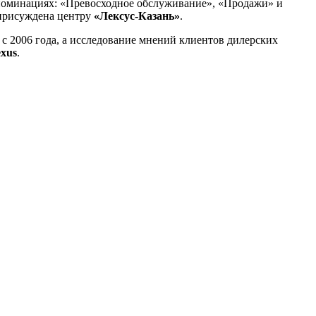
номинациях: «Превосходное обслуживание», «Продажи» и
 присуждена центру
«Лексус-Казань»
.
 с 2006 года, а исследование мнений клиентов дилерских
xus
.