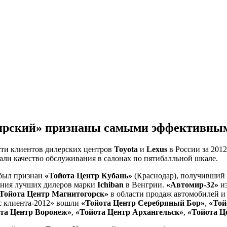
ширский» признаны самыми эффективны
сти клиентов дилерских центров
Toyota
и
Lexus
в России за 201
вали качество обслуживания в салонах по пятибалльной шкале.
был признан
«Тойота Центр Кубань»
(Краснодар), получивший н
ения лучших дилеров марки
Ichiban
в Венгрии.
«Автомир-32»
из
Тойота Центр Магнитогорск»
в области продаж автомобилей 
ос клиента-2012» вошли
«Тойота Центр Серебряный Бор»
,
«Той
та Центр Воронеж»
,
«Тойота Центр Архангельск»
,
«Тойота Ц