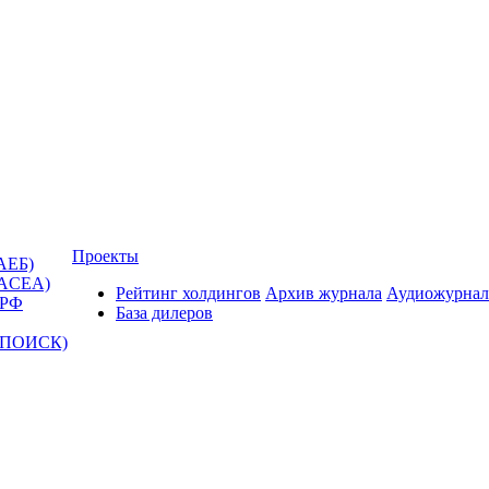
Проекты
АЕБ)
(ACEA)
Рейтинг холдингов
Архив журнала
Аудиожурнал
 РФ
База дилеров
Т-ПОИСК)