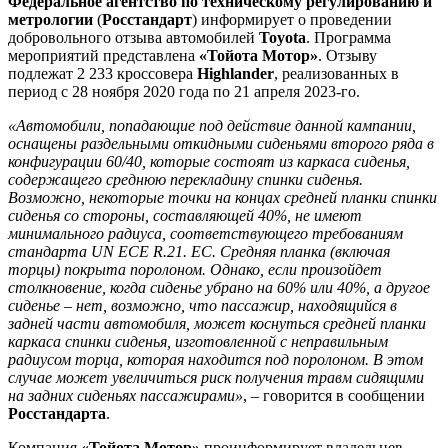
Федеральное агентство по техническому регулированию и
метрологии
(
Росстандарт
) информирует о проведении
добровольного отзыва автомобилей
Toyota
. Программа
мероприятий представлена
«Тойота Мотор»
. Отзыву
подлежат 2 233 кроссовера
Highlander
, реализованных в
период с 28 ноября 2020 года по 21 апреля 2023-го.
«Автомобили, попадающие под действие данной кампании,
оснащены раздельными откидными сиденьями второго ряда в
конфигурации 60/40, которые состоят из каркаса сиденья,
содержащего среднюю перекладину спинки сиденья.
Возможно, некоторые точки на концах средней планки спинки
сиденья со стороны, составляющей 40%, не имеют
минимального радиуса, соответствующего требованиям
стандарта UN ECE R.21. EC. Средняя планка (включая
торцы) покрыта поролоном. Однако, если произойдет
столкновение, когда сиденье убрано на 60% или 40%, а другое
сиденье – нет, возможно, что пассажир, находящийся в
задней части автомобиля, может коснуться средней планки
каркаса спинки сиденья, изготовленной с неправильным
радиусом торца, которая находится под поролоном. В этом
случае может увеличиться риск получения травм сидящими
на задних сиденьях пассажирами»
, – говорится в сообщении
Росстандарта
.
Компания
«Тойота Мотор»
проинформирует владельцев