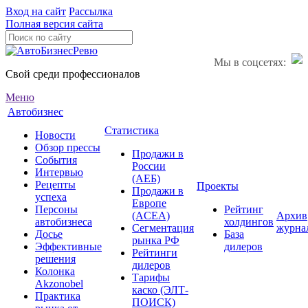
Вход на сайт
Рассылка
Полная версия сайта
Мы в соцсетях:
Свой среди профессионалов
Меню
Автобизнес
Статистика
Новости
Обзор прессы
Продажи в
События
России
Интервью
(АЕБ)
Рецепты
Проекты
Продажи в
успеха
Европе
Персоны
Рейтинг
(ACEA)
Архив
автобизнеса
холдингов
Сегментация
журна
Досье
База
рынка РФ
Эффективные
дилеров
Рейтинги
решения
дилеров
Колонка
Тарифы
Akzonobel
каско (ЭЛТ-
Практика
ПОИСК)