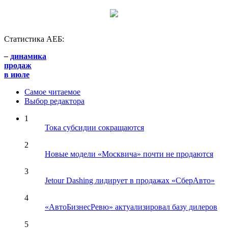
Статистика АЕБ:
–
динамика
продаж
в июле
Самое читаемое
Выбор редактора
1
Тока субсидии сокращаются
2
Новые модели «Москвича» почти не продаются
3
Jetour Dashing лидирует в продажах «СберАвто»
4
«АвтоБизнесРевю» актуализировал базу дилеров
5