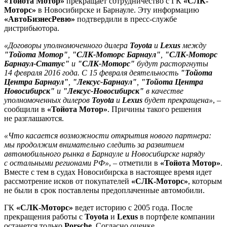
«Тойота Мотор»
прекращает сотрудничество с ГК
«СЛК-
Моторс»
в Новосибирске и Барнауле. Эту информацию
«АвтоБизнесРевю»
подтвердили в пресс-службе
дистрибьютора.
«Договоры уполномоченного дилера
Toyota
и
Lexus
между
"Тойота Мотор"
,
"СЛК-Моторс Барнаул"
,
"СЛК-Моторс
Барнаул-Статус"
и
"СЛК-Моторс"
будут расторгнуты
14 февраля 2016 года. С 15 февраля деятельность
"Тойота
Центра Барнаул"
,
"Лексус-Барнаул"
,
"Тойота Центра
Новосибирск"
и
"Лексус-Новосибирск"
в качестве
уполномоченных дилеров
Toyota
и
Lexus
будет прекращена»
, –
сообщили в
«Тойота Мотор»
. Причины такого решения
не разглашаются.
«Что касается возможности открытия нового партнера:
мы продолжим внимательно следить за развитием
автомобильного рынка в Барнауле и Новосибирске наряду
с остальными регионами РФ»
, – отметили в
«Тойота Мотор»
.
Вместе с тем в судах Новосибирска в настоящее время идет
рассмотрение исков от покупателей
«СЛК-Моторс»
, которым
не были в срок поставлены предоплаченные автомобили.
ГК
«СЛК-Моторс»
ведет историю с 2005 года. После
прекращения работы с
Toyota
и
Lexus
в портфеле компании
останется только
Porsche
. Согласно оценке