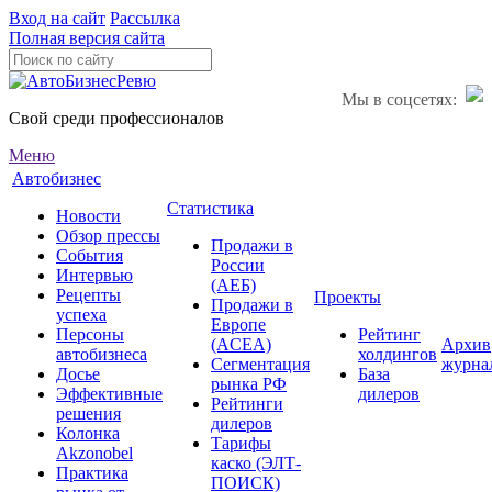
Вход на сайт
Рассылка
Полная версия сайта
Мы в соцсетях:
Свой среди профессионалов
Меню
Автобизнес
Статистика
Новости
Обзор прессы
Продажи в
События
России
Интервью
(АЕБ)
Рецепты
Проекты
Продажи в
успеха
Европе
Персоны
Рейтинг
(ACEA)
Архив
автобизнеса
холдингов
Сегментация
журна
Досье
База
рынка РФ
Эффективные
дилеров
Рейтинги
решения
дилеров
Колонка
Тарифы
Akzonobel
каско (ЭЛТ-
Практика
ПОИСК)