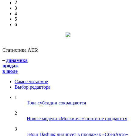
2
3
4
5
6
Статистика АЕБ:
–
динамика
продаж
в июле
Самое читаемое
Выбор редактора
1
Тока субсидии сокращаются
2
Новые модели «Москвича» почти не продаются
3
Jetour Dashing лидирует в продажах «СберАвто»