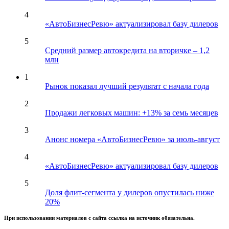
4
«АвтоБизнесРевю» актуализировал базу дилеров
5
Средний размер автокредита на вторичке – 1,2
млн
1
Рынок показал лучший результат с начала года
2
Продажи легковых машин: +13% за семь месяцев
3
Анонс номера «АвтоБизнесРевю» за июль-август
4
«АвтоБизнесРевю» актуализировал базу дилеров
5
Доля флит-сегмента у дилеров опустилась ниже
20%
При использовании материалов с сайта ссылка на источник обязательна.