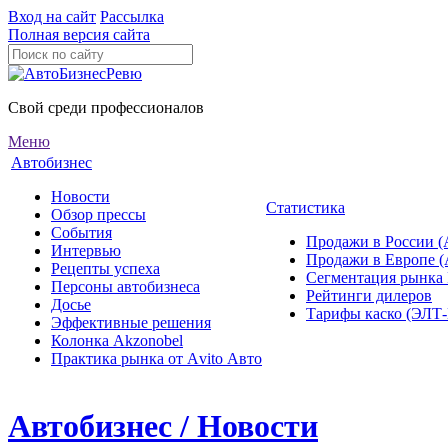
Вход на сайт
Рассылка
Полная версия сайта
Свой среди профессионалов
Меню
Автобизнес
Новости
Статистика
Обзор прессы
События
Продажи в России (
Интервью
Продажи в Европе 
Рецепты успеха
Сегментация рынка
Персоны автобизнеса
Рейтинги дилеров
Досье
Тарифы каско (ЭЛ
Эффективные решения
Колонка Akzonobel
Практика рынка от Аvito Авто
Автобизнес / Новости