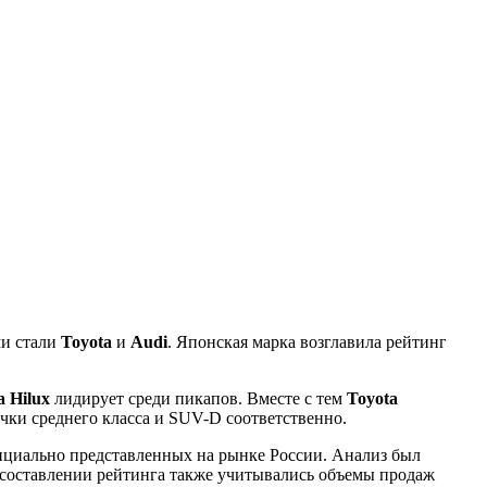
ми стали
Toyota
и
Audi
. Японская марка возглавила рейтинг
a Hilux
лидирует среди пикапов. Вместе с тем
Toyota
чки среднего класса и SUV-D соответственно.
ициально представленных на рынке России. Анализ был
ри составлении рейтинга также учитывались объемы продаж