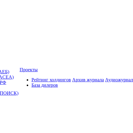
Проекты
АЕБ)
(ACEA)
Рейтинг холдингов
Архив журнала
Аудиожурнал
 РФ
База дилеров
Т-ПОИСК)