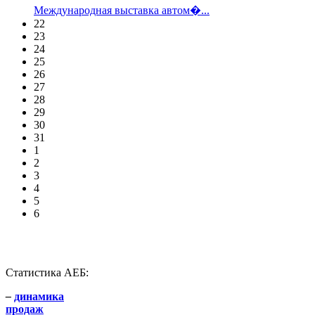
Международная выставка автом�...
22
23
24
25
26
27
28
29
30
31
1
2
3
4
5
6
Статистика АЕБ:
–
динамика
продаж