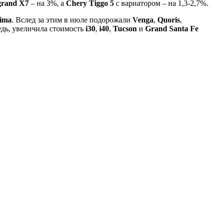
grand X7
– на 3%, а
Chery Tiggo 5
с вариатором – на 1,3-2,7%.
ima
. Вслед за этим в июле подорожали
Venga
,
Quoris
,
едь, увеличила стоимость
i30
,
i40
,
Tucson
и
Grand Santa Fe