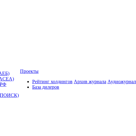
Проекты
АЕБ)
(ACEA)
Рейтинг холдингов
Архив журнала
Аудиожурнал
 РФ
База дилеров
Т-ПОИСК)