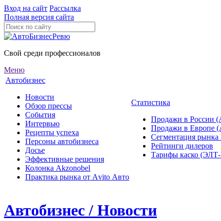
Вход на сайт
Рассылка
Полная версия сайта
Свой среди профессионалов
Меню
Автобизнес
Новости
Статистика
Обзор прессы
События
Продажи в России (
Интервью
Продажи в Европе 
Рецепты успеха
Сегментация рынка
Персоны автобизнеса
Рейтинги дилеров
Досье
Тарифы каско (ЭЛ
Эффективные решения
Колонка Akzonobel
Практика рынка от Аvito Авто
Автобизнес / Новости