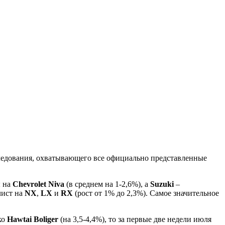
сследования, охватывающего все официально представленные
 на
Chevrolet Niva
(в среднем на 1-2,6%), а
Suzuki
–
лист на
NX
,
LX
и
RX
(рост от 1% до 2,3%). Самое значительное
ко
Hawtai Boliger
(на 3,5-4,4%), то за первые две недели июля