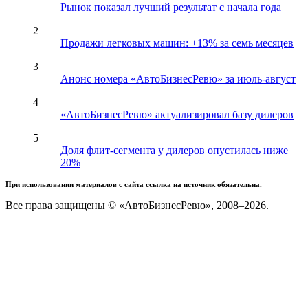
Рынок показал лучший результат с начала года
2
Продажи легковых машин: +13% за семь месяцев
3
Анонс номера «АвтоБизнесРевю» за июль-август
4
«АвтоБизнесРевю» актуализировал базу дилеров
5
Доля флит-сегмента у дилеров опустилась ниже
20%
При использовании материалов с сайта ссылка на источник обязательна.
Все права защищены © «АвтоБизнесРевю», 2008–2026.