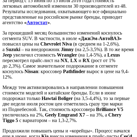
За период с 15 июня по 15 июля 2016 года стоимость
легковых автомобилей изменили 30 производителей из 48.
Результаты исследования, охватывающего все официально
представленные на российском рынке бренды, приводит
агентство
«
Автостат
»
.
За прошедший месяц большинство изменений коснулось
сегмента SUV. В частности, в июле
«ДжиЭм-АвтоВАЗ»
повысил цены на
Chevrolet Niva
(в среднем на 1-2,6%),
а
Suzuki
– на внедорожник
Jimny
(на 2,5-3,5%). В то же время
Jeep
увеличил стоимость
Wrangler
(на 1,4-5%), а
Lexus
пересмотрел прайс-лист на
NX
,
LX
и
RX
(рост от 1%
до 2,3%). Самое значительное подорожание в сегменте
коснулось
Nissan
: кроссовер
Pathfinder
вырос в цене на 9,4-
12%.
Между тем активизировались в направлении повышения
стоимости моделей и китайские бренды. Если в июне
подорожал только
Hawtai Boliger
(на 3,5-4,4%), то за первые
две недели июля ростом цен отметились сразу три марки
из Поднебесной. Так, стоимость кроссовера
Brilliance V5
увеличилась на 2%,
Geely Emgrand X7
– на 3%, а
Chery
Tiggo 5
с вариатором – на 1,3-2,7%.
Продолжили повышать цены и «корейцы». Процесс начался
еще в июне, когда
Kia
внесла изменения в прайс-листы
Cee'd