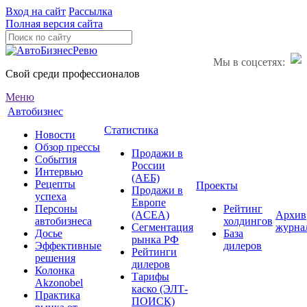
Вход на сайт
Рассылка
Полная версия сайта
Мы в соцсетях:
Свой среди профессионалов
Меню
Автобизнес
Статистика
Новости
Обзор прессы
Продажи в
События
России
Интервью
(АЕБ)
Рецепты
Проекты
Продажи в
успеха
Европе
Персоны
Рейтинг
(ACEA)
Архив
автобизнеса
холдингов
Сегментация
журна
Досье
База
рынка РФ
Эффективные
дилеров
Рейтинги
решения
дилеров
Колонка
Тарифы
Akzonobel
каско (ЭЛТ-
Практика
ПОИСК)