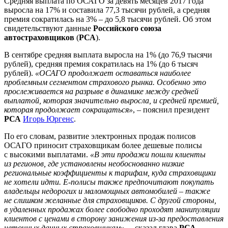
Средняя выплата по ОСАГО за девять месяцев 2017 года
выросла на 17% и составила 77,3 тысячи рублей, а средняя
премия сократилась на 3% – до 5,8 тысячи рублей. Об этом
свидетельствуют данные
Российского союза
автостраховщиков
(
РСА
).
В сентябре средняя выплата выросла на 1% (до 76,9 тысячи
рублей), средняя премия сократилась на 1% (до 6 тысяч
рублей).
«ОСАГО продолжает оставаться наиболее
проблемным сегментом страхового рынка. Особенно это
прослеживается на разрыве в динамике между средней
выплатой, которая значительно выросла, и средней премией,
которая продолжает сокращаться»
, – пояснил президент
РСА
Игорь Юргенс
.
По его словам, развитие электронных продаж полисов
ОСАГО приносит страховщикам более дешевые полисы
с высокими выплатами.
«В эти продажи пошли клиенты
из регионов, где установлены необоснованно низкие
региональные коэффициенты к тарифам, куда страховщики
не хотели идти. Е-полисы также предпочитают покупать
владельцы недорогих и маломощных автомобилей – также
не слишком желанные для страховщиков. С другой стороны,
в удаленных продажах более свободно проходят манипуляции
клиентов с ценами в сторону занижения из-за предоставления
неточных данных страховщикам»
, – сказал глава
РСА
.