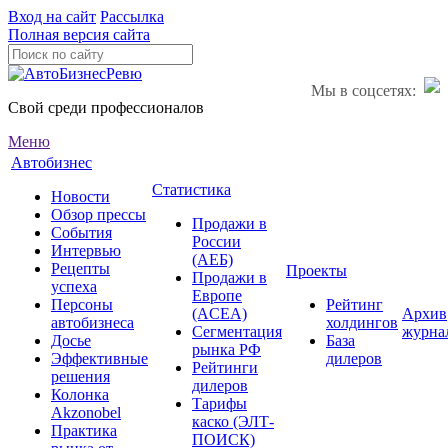
Вход на сайт
Рассылка
Полная версия сайта
Мы в соцсетях:
Свой среди профессионалов
Меню
Автобизнес
Статистика
Новости
Обзор прессы
Продажи в
События
России
Интервью
(АЕБ)
Рецепты
Проекты
Продажи в
успеха
Европе
Персоны
Рейтинг
(ACEA)
Архив
автобизнеса
холдингов
Сегментация
журна
Досье
База
рынка РФ
Эффективные
дилеров
Рейтинги
решения
дилеров
Колонка
Тарифы
Akzonobel
каско (ЭЛТ-
Практика
ПОИСК)