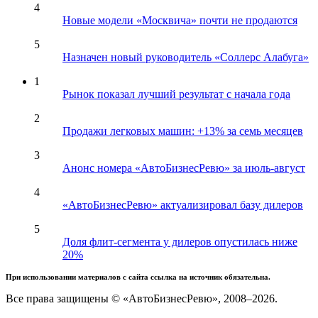
4
Новые модели «Москвича» почти не продаются
5
Назначен новый руководитель «Соллерс Алабуга»
1
Рынок показал лучший результат с начала года
2
Продажи легковых машин: +13% за семь месяцев
3
Анонс номера «АвтоБизнесРевю» за июль-август
4
«АвтоБизнесРевю» актуализировал базу дилеров
5
Доля флит-сегмента у дилеров опустилась ниже
20%
При использовании материалов с сайта ссылка на источник обязательна.
Все права защищены © «АвтоБизнесРевю», 2008–2026.