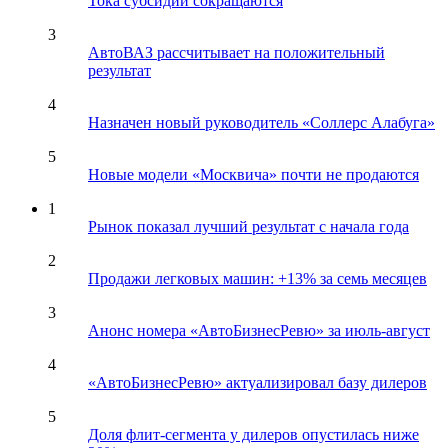
Тока субсидии сокращаются
3
АвтоВАЗ рассчитывает на положительный
результат
4
Назначен новый руководитель «Соллерс Алабуга»
5
Новые модели «Москвича» почти не продаются
1
Рынок показал лучший результат с начала года
2
Продажи легковых машин: +13% за семь месяцев
3
Анонс номера «АвтоБизнесРевю» за июль-август
4
«АвтоБизнесРевю» актуализировал базу дилеров
5
Доля флит-сегмента у дилеров опустилась ниже