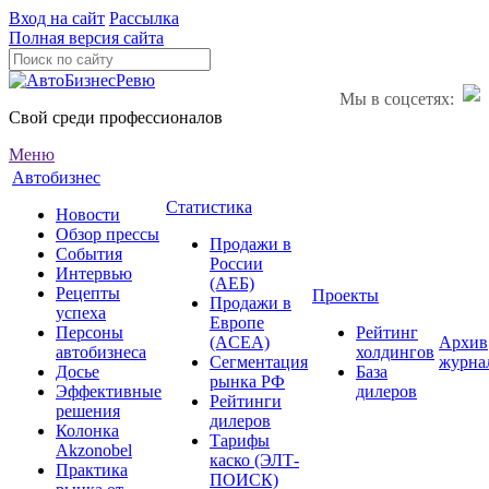
Вход на сайт
Рассылка
Полная версия сайта
Мы в соцсетях:
Свой среди профессионалов
Меню
Автобизнес
Статистика
Новости
Обзор прессы
Продажи в
События
России
Интервью
(АЕБ)
Рецепты
Проекты
Продажи в
успеха
Европе
Персоны
Рейтинг
(ACEA)
Архив
автобизнеса
холдингов
Сегментация
журна
Досье
База
рынка РФ
Эффективные
дилеров
Рейтинги
решения
дилеров
Колонка
Тарифы
Akzonobel
каско (ЭЛТ-
Практика
ПОИСК)