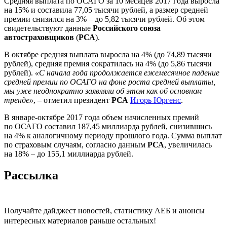
Средняя выплата по ОСАГО за 10 месяцев 2017 года выросла
на 15% и составила 77,05 тысячи рублей, а размер средней
премии снизился на 3% – до 5,82 тысячи рублей. Об этом
свидетельствуют данные
Российского союза
автостраховщиков
(
РСА
).
В октябре средняя выплата выросла на 4% (до 74,89 тысячи
рублей), средняя премия сократилась на 4% (до 5,86 тысячи
рублей).
«С начала года продолжается ежемесячное падение
средней премии по ОСАГО на фоне роста средней выплаты,
мы уже неоднократно заявляли об этом как об основном
тренде»
, – отметил президент
РСА
Игорь Юргенс
.
В январе-октябре 2017 года объем начисленных премий
по ОСАГО составил 187,45 миллиарда рублей, снизившись
на 4% к аналогичному периоду прошлого года. Сумма выплат
по страховым случаям, согласно данным
РСА
, увеличилась
на 18% – до 155,1 миллиарда рублей.
Рассылка
Получайте дайджест новостей, статистику АЕБ и анонсы
интересных материалов раньше остальных!