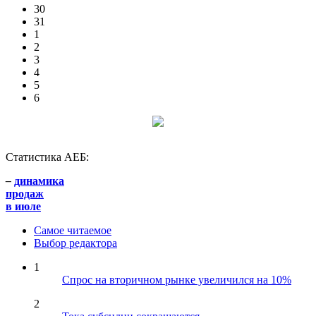
30
31
1
2
3
4
5
6
Статистика АЕБ:
–
динамика
продаж
в июле
Самое читаемое
Выбор редактора
1
Спрос на вторичном рынке увеличился на 10%
2