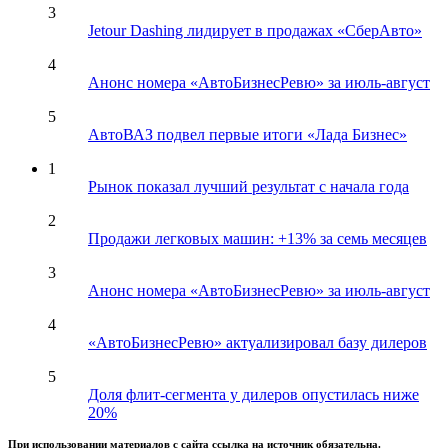
3
Jetour Dashing лидирует в продажах «СберАвто»
4
Анонс номера «АвтоБизнесРевю» за июль-август
5
АвтоВАЗ подвел первые итоги «Лада Бизнес»
1
Рынок показал лучший результат с начала года
2
Продажи легковых машин: +13% за семь месяцев
3
Анонс номера «АвтоБизнесРевю» за июль-август
4
«АвтоБизнесРевю» актуализировал базу дилеров
5
Доля флит-сегмента у дилеров опустилась ниже
20%
При использовании материалов с сайта ссылка на источник обязательна.