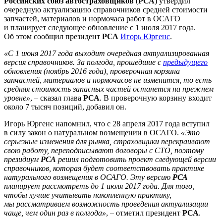
Российских союз автостраховщиков
(
РСА
) утвердил
очередную актуализацию справочников средней стоимости
запчастей, материалов и нормочаса работ в ОСАГО
и планирует следующее обновление с 1 июля 2017 года.
Об этом сообщил президент
РСА
Игорь Юргенс
.
«С 1 июня 2017 года выходит очередная актуализированная
версия справочников. За полгода, прошедшие с
предыдущего
обновления (ноябрь 2016 года), проверочная корзина
запчастей, материалов и нормочасов не изменится, то есть
средняя стоимость запасных частей останется на прежнем
уровне»
, – сказал глава
РСА
. В проверочную корзину входит
около 7 тысяч позиций, добавил он.
Игорь Юргенс напомнил, что с 28 апреля 2017 года вступил
в силу закон о натуральном возмещении в ОСАГО.
«Это
серьезные изменения для рынка, страховщики перекраивают
свою работу, переподписывают договоры с СТО, поэтому
президиум
РСА
решил подготовить проект следующей версии
справочников, которая будет соответствовать практике
натурального возмещения в ОСАГО. Эту версию
РСА
планирует рассмотреть до 1 июля 2017 года. Для того,
чтобы лучше учитывать накопленную практику,
мы рассматриваем возможность проведения актуализации
чаще, чем один раз в полгода»
, – отметил президент
РСА
.