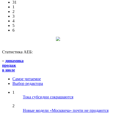
31
1
2
3
4
5
6
Статистика АЕБ:
–
динамика
продаж
в июле
Самое читаемое
Выбор редактора
1
Тока субсидии сокращаются
2
Новые модели «Москвича» почти не продаются