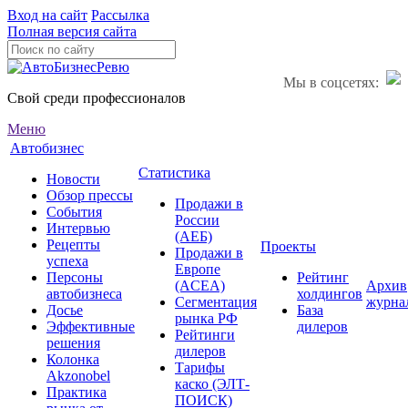
Вход на сайт
Рассылка
Полная версия сайта
Мы в соцсетях:
Свой среди профессионалов
Меню
Автобизнес
Статистика
Новости
Обзор прессы
Продажи в
События
России
Интервью
(АЕБ)
Рецепты
Проекты
Продажи в
успеха
Европе
Персоны
Рейтинг
(ACEA)
Архив
автобизнеса
холдингов
Сегментация
журна
Досье
База
рынка РФ
Эффективные
дилеров
Рейтинги
решения
дилеров
Колонка
Тарифы
Akzonobel
каско (ЭЛТ-
Практика
ПОИСК)