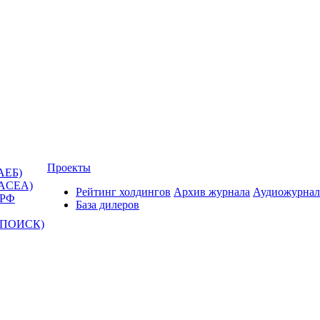
Проекты
АЕБ)
(ACEA)
Рейтинг холдингов
Архив журнала
Аудиожурнал
 РФ
База дилеров
Т-ПОИСК)