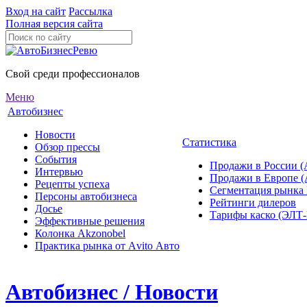
Вход на сайт
Рассылка
Полная версия сайта
Свой среди профессионалов
Меню
Автобизнес
Новости
Статистика
Обзор прессы
События
Продажи в России (
Интервью
Продажи в Европе 
Рецепты успеха
Сегментация рынка
Персоны автобизнеса
Рейтинги дилеров
Досье
Тарифы каско (ЭЛ
Эффективные решения
Колонка Akzonobel
Практика рынка от Аvito Авто
Автобизнес / Новости