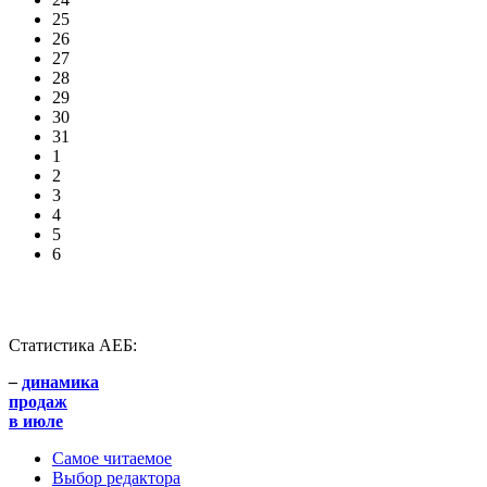
25
26
27
28
29
30
31
1
2
3
4
5
6
Статистика АЕБ:
–
динамика
продаж
в июле
Самое читаемое
Выбор редактора