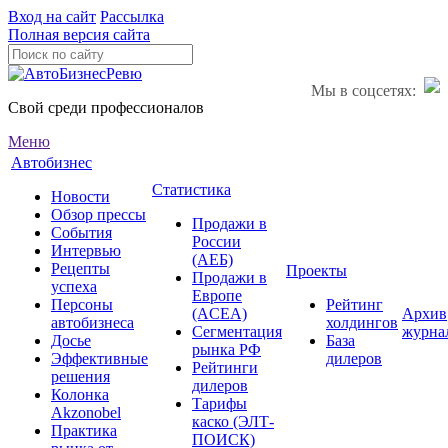
Вход на сайт
Рассылка
Полная версия сайта
Мы в соцсетях:
Свой среди профессионалов
Меню
Автобизнес
Статистика
Новости
Обзор прессы
Продажи в
События
России
Интервью
(АЕБ)
Рецепты
Проекты
Продажи в
успеха
Европе
Персоны
Рейтинг
(ACEA)
Архив
автобизнеса
холдингов
Сегментация
журна
Досье
База
рынка РФ
Эффективные
дилеров
Рейтинги
решения
дилеров
Колонка
Тарифы
Akzonobel
каско (ЭЛТ-
Практика
ПОИСК)