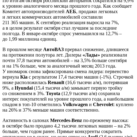
По итогам октября российский авторынок сократился на 9,9%
к уровню аналогичного месяца прошлого года. Как сообщает
Комитет автопроизводителей
АЕБ
, продажи легковых
и легких коммерческих автомобилей составили
211 365 машин. К сентябрю реализация выросла на 7%,
а в целом результат октября стал лучшим за последние
полгода. В январе-октябре спрос уменьшился на 12,7% –
до 1,99 миллиона единиц.
В прошлом месяце
АвтоВАЗ
прервал снижение, длившееся
на протяжении полутора лет. Дилеры
«Лады»
реализовали
почти 37,8 тысячи автомобилей – на 3,5% больше сентября
и на 1% больше, чем за аналогичный месяц 2013 года.
У иномарок снова зафиксирована смена лидера: первенство
вернула
Kia
с результатом 17,4 тысячи машин (-1%). Строчкой
ниже расположилась
Renault
(16,6 тысячи а/м), потерявшая
9%, а
Hyundai
(15,4 тысячи а/м) замыкает первую тройку
со снижением в 3%.
Toyota
(12,9 тысячи а/м) сохранила
интерес покупателей на уровне прошлого года, а наибольшим
спадом в топ-10 отметились
Volkswagen
и
Chevrolet
: куплено
на 26% и 37% меньше машин соответственно.
Активность в салонах
Mercedes-Benz
по-прежнему высока:
в октябре было продано 4,2 тысячи легковых машин – на 2%
больше, чем годом ранее. Прямые конкуренты сократить
отставание не в силах, но если спрос на
Audi
(2,6 тысячи а/м)