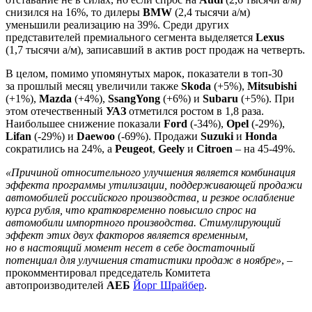
снизился на 16%, то дилеры
BMW
(2,4 тысячи а/м)
уменьшили реализацию на 39%. Среди других
представителей премиального сегмента выделяется
Lexus
(1,7 тысячи а/м), записавший в актив рост продаж на четверть.
В целом, помимо упомянутых марок, показатели в топ-30
за прошлый месяц увеличили также
Skoda
(+5%),
Mitsubishi
(+1%),
Mazda
(+4%),
SsangYong
(+6%) и
Subaru
(+5%). При
этом отечественный
УАЗ
отметился ростом в 1,8 раза.
Наибольшее снижение показали
Ford
(-34%),
Opel
(-29%),
Lifan
(-29%) и
Daewoo
(-69%). Продажи
Suzuki
и
Honda
сократились на 24%, а
Peugeot
,
Geely
и
Citroen
– на 45-49%.
«Причиной относительного улучшения является комбинация
эффекта программы утилизации, поддерживающей продажи
автомобилей российского производства, и резкое ослабление
курса рубля, что кратковременно повысило спрос на
автомобили импортного производства. Стимулирующий
эффект этих двух факторов является временным,
но в настоящий момент несет в себе достаточный
потенциал для улучшения статистики продаж в ноябре»
, –
прокомментировал председатель Комитета
автопроизводителей
АЕБ
Йорг Шрайбер
.