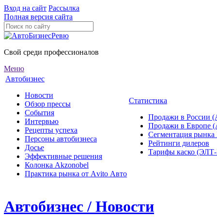
Вход на сайт
Рассылка
Полная версия сайта
Свой среди профессионалов
Меню
Автобизнес
Новости
Статистика
Обзор прессы
События
Продажи в России (
Интервью
Продажи в Европе 
Рецепты успеха
Сегментация рынка
Персоны автобизнеса
Рейтинги дилеров
Досье
Тарифы каско (ЭЛ
Эффективные решения
Колонка Akzonobel
Практика рынка от Аvito Авто
Автобизнес / Новости