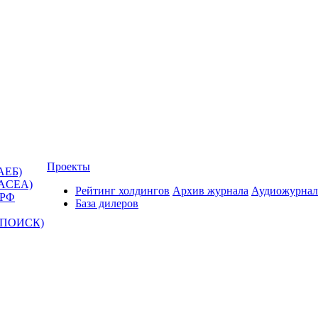
Проекты
АЕБ)
(ACEA)
Рейтинг холдингов
Архив журнала
Аудиожурнал
 РФ
База дилеров
Т-ПОИСК)