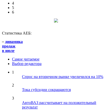
4
5
6
Статистика АЕБ:
–
динамика
продаж
в июле
Самое читаемое
Выбор редактора
1
Спрос на вторичном рынке увеличился на 10%
2
Тока субсидии сокращаются
3
АвтоВАЗ рассчитывает на положительный
результат