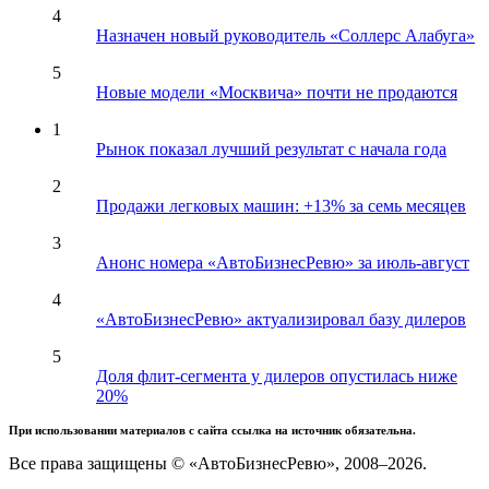
4
Назначен новый руководитель «Соллерс Алабуга»
5
Новые модели «Москвича» почти не продаются
1
Рынок показал лучший результат с начала года
2
Продажи легковых машин: +13% за семь месяцев
3
Анонс номера «АвтоБизнесРевю» за июль-август
4
«АвтоБизнесРевю» актуализировал базу дилеров
5
Доля флит-сегмента у дилеров опустилась ниже
20%
При использовании материалов с сайта ссылка на источник обязательна.
Все права защищены © «АвтоБизнесРевю», 2008–2026.