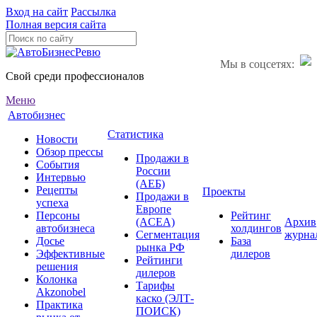
Вход на сайт
Рассылка
Полная версия сайта
Мы в соцсетях:
Свой среди профессионалов
Меню
Автобизнес
Статистика
Новости
Обзор прессы
Продажи в
События
России
Интервью
(АЕБ)
Рецепты
Проекты
Продажи в
успеха
Европе
Персоны
Рейтинг
(ACEA)
Архив
автобизнеса
холдингов
Сегментация
журна
Досье
База
рынка РФ
Эффективные
дилеров
Рейтинги
решения
дилеров
Колонка
Тарифы
Akzonobel
каско (ЭЛТ-
Практика
ПОИСК)