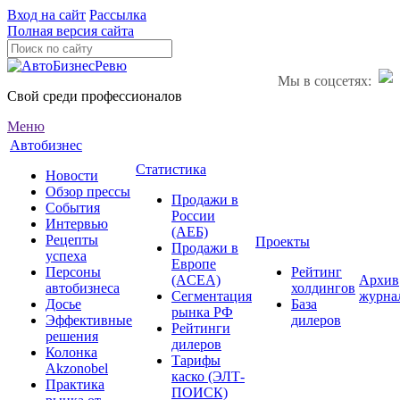
Вход на сайт
Рассылка
Полная версия сайта
Мы в соцсетях:
Свой среди профессионалов
Меню
Автобизнес
Статистика
Новости
Обзор прессы
Продажи в
События
России
Интервью
(АЕБ)
Рецепты
Проекты
Продажи в
успеха
Европе
Персоны
Рейтинг
(ACEA)
Архив
автобизнеса
холдингов
Сегментация
журна
Досье
База
рынка РФ
Эффективные
дилеров
Рейтинги
решения
дилеров
Колонка
Тарифы
Akzonobel
каско (ЭЛТ-
Практика
ПОИСК)