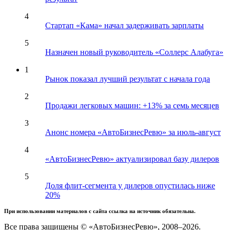
4
Стартап «Кама» начал задерживать зарплаты
5
Назначен новый руководитель «Соллерс Алабуга»
1
Рынок показал лучший результат с начала года
2
Продажи легковых машин: +13% за семь месяцев
3
Анонс номера «АвтоБизнесРевю» за июль-август
4
«АвтоБизнесРевю» актуализировал базу дилеров
5
Доля флит-сегмента у дилеров опустилась ниже
20%
При использовании материалов с сайта ссылка на источник обязательна.
Все права защищены © «АвтоБизнесРевю», 2008–2026.