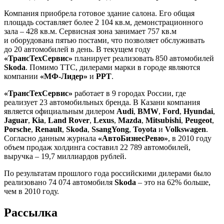
Компания приобрела готовое здание салона. Его общая
площадь составляет более 2 104 кв.м, демонстрационного
зала – 428 кв.м. Сервисная зона занимает 757 кв.м
и оборудована пятью постами, что позволяет обслуживать
до 20 автомобилей в день. В текущем году
«ТрансТехСервис»
планирует реализовать 850 автомобилей
Skoda
. Помимо ТТС, дилерами марки в городе являются
компании
«МФ-Лидер»
и
РРТ
.
«ТрансТехСервис»
работает в 9 городах России, где
реализует 23 автомобильных бренда. В Казани компания
является официальным дилером
Audi
,
BMW
,
Ford
,
Hyundai
,
Jaguar
,
Kia
,
Land Rover
,
Lexus
,
Mazda
,
Mitsubishi
,
Peugeot
,
Porsche
,
Renault
,
Skoda
,
SsangYong
,
Toyota
и
Volkswagen
.
Согласно данным журнала
«АвтоБизнесРевю»
, в 2010 году
объем продаж холдинга составил 22 789 автомобилей,
выручка – 19,7 миллиардов рублей.
По результатам прошлого года российскими дилерами было
реализовано 74 074 автомобиля
Skoda
– это на 62% больше,
чем в 2010 году.
Рассылка