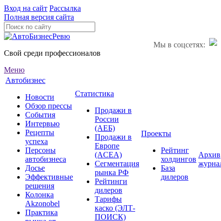
Вход на сайт
Рассылка
Полная версия сайта
Мы в соцсетях:
Свой среди профессионалов
Меню
Автобизнес
Статистика
Новости
Обзор прессы
Продажи в
События
России
Интервью
(АЕБ)
Рецепты
Проекты
Продажи в
успеха
Европе
Персоны
Рейтинг
(ACEA)
Архив
автобизнеса
холдингов
Сегментация
журна
Досье
База
рынка РФ
Эффективные
дилеров
Рейтинги
решения
дилеров
Колонка
Тарифы
Akzonobel
каско (ЭЛТ-
Практика
ПОИСК)