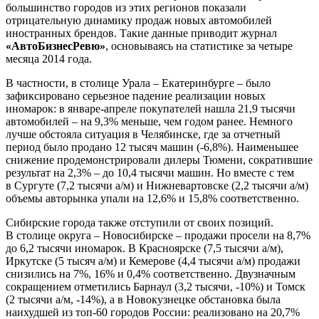
большинство городов из этих регионов показали
отрицательную динамику продаж новых автомобилей
иностранных брендов. Такие данные приводит журнал
«АвтоБизнесРевю»
, основываясь на статистике за четыре
месяца 2014 года.
В частности, в столице Урала – Екатеринбурге – было
зафиксировано серьезное падение реализации новых
иномарок: в январе-апреле покупателей нашла 21,9 тысячи
автомобилей – на 9,3% меньше, чем годом ранее. Немного
лучше обстояла ситуация в Челябинске, где за отчетный
период было продано 12 тысяч машин (-6,8%). Наименьшее
снижение продемонстрировали дилеры Тюмени, сократившие
результат на 2,3% – до 10,4 тысячи машин. Но вместе с тем
в Сургуте (7,2 тысячи а/м) и Нижневартовске (2,2 тысячи а/м)
объемы авторынка упали на 12,6% и 15,8% соответственно.
Сибирские города также отступили от своих позиций.
В столице округа – Новосибирске – продажи просели на 8,7%
до 6,2 тысячи иномарок. В Красноярске (7,5 тысячи а/м),
Иркутске (5 тысяч а/м) и Кемерове (4,4 тысячи а/м) продажи
снизились на 7%, 16% и 0,4% соответственно. Двузначным
сокращением отметились Барнаул (3,2 тысячи, -10%) и Томск
(2 тысячи а/м, -14%), а в Новокузнецке обстановка была
наихудшей из топ-60 городов России: реализовано на 20,7%