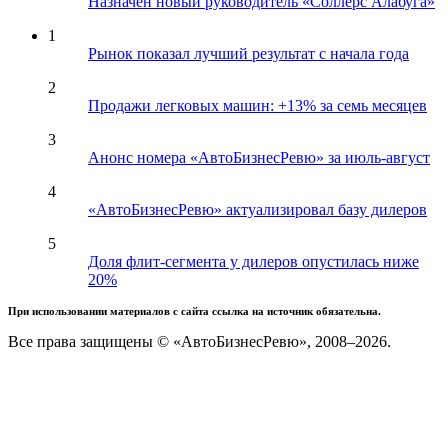
Назначен новый руководитель «Соллерс Алабуга»
1
Рынок показал лучший результат с начала года
2
Продажи легковых машин: +13% за семь месяцев
3
Анонс номера «АвтоБизнесРевю» за июль-август
4
«АвтоБизнесРевю» актуализировал базу дилеров
5
Доля флит-сегмента у дилеров опустилась ниже
20%
При использовании материалов с сайта ссылка на источник обязательна.
Все права защищены © «АвтоБизнесРевю», 2008–2026.