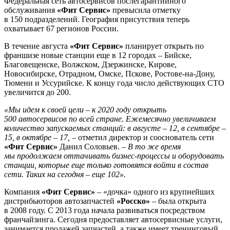
Федеральная сеть автосервисов послегарантийного
обслуживания
«Фит Сервис»
превысила отметку
в 150 подразделений. География присутствия теперь
охватывает 67 регионов России.
В течение августа
«Фит Сервис»
планирует открыть по
франшизе новые станции еще в 12 городах – Бийске,
Благовещенске, Волжском, Дзержинске, Кирове,
Новосибирске, Отрадном, Омске, Пскове, Ростове-на-Дону,
Тюмени и Уссурийске. К концу года число действующих СТО
увеличится до 200.
«Мы идем к своей цели – к 2020 году открыть
500 автосервисов по всей стране. Ежемесячно увеличиваем
количество запускаемых станций: в августе – 12, в сентябре –
15, в октябре – 17,
– отметил директор и сооснователь сети
«Фит Сервис»
Данил Соловьев. –
В то же время
мы продолжаем оттачивать бизнес-процессы и оборудовать
станции, которые еще только готовятся войти в состав
сети. Таких на сегодня – еще 102».
Компания
«Фит Сервис»
– «дочка» одного из крупнейших
дистрибьюторов автозапчастей
«Росско»
– была открыта
в 2008 году. С 2013 года начала развиваться посредством
франчайзинга. Сегодня предоставляет автосервисные услуги,
занимается продажей запчастей, а также имеет тренинговый