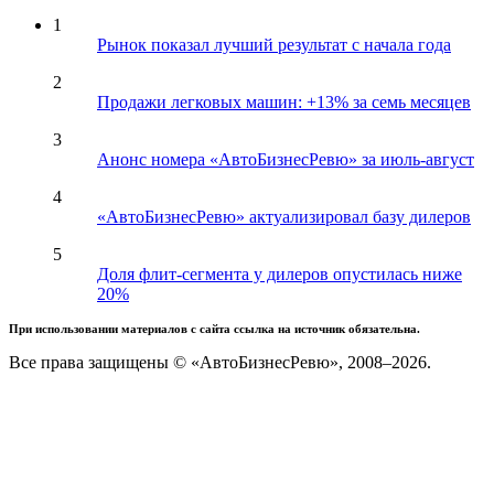
1
Рынок показал лучший результат с начала года
2
Продажи легковых машин: +13% за семь месяцев
3
Анонс номера «АвтоБизнесРевю» за июль-август
4
«АвтоБизнесРевю» актуализировал базу дилеров
5
Доля флит-сегмента у дилеров опустилась ниже
20%
При использовании материалов с сайта ссылка на источник обязательна.
Все права защищены © «АвтоБизнесРевю», 2008–2026.