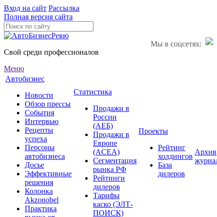
Вход на сайт
Рассылка
Полная версия сайта
Мы в соцсетях:
Свой среди профессионалов
Меню
Автобизнес
Статистика
Новости
Обзор прессы
Продажи в
События
России
Интервью
(АЕБ)
Рецепты
Проекты
Продажи в
успеха
Европе
Персоны
Рейтинг
(ACEA)
Архив
автобизнеса
холдингов
Сегментация
журна
Досье
База
рынка РФ
Эффективные
дилеров
Рейтинги
решения
дилеров
Колонка
Тарифы
Akzonobel
каско (ЭЛТ-
Практика
ПОИСК)