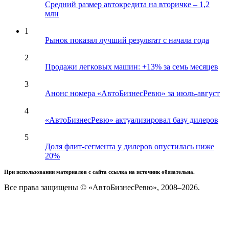
Средний размер автокредита на вторичке – 1,2
млн
1
Рынок показал лучший результат с начала года
2
Продажи легковых машин: +13% за семь месяцев
3
Анонс номера «АвтоБизнесРевю» за июль-август
4
«АвтоБизнесРевю» актуализировал базу дилеров
5
Доля флит-сегмента у дилеров опустилась ниже
20%
При использовании материалов с сайта ссылка на источник обязательна.
Все права защищены © «АвтоБизнесРевю», 2008–2026.