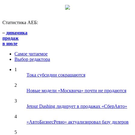
Статистика АЕБ:
–
динамика
продаж
в июле
Самое читаемое
Выбор редактора
1
Тока субсидии сокращаются
2
Новые модели «Москвича» почти не продаются
3
Jetour Dashing лидирует в продажах «СберАвто»
4
«АвтоБизнесРевю» актуализировал базу дилеров
5