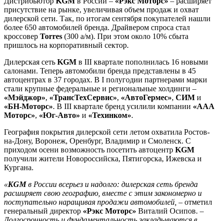
Дистрибьютор
KGM
в России –
«Рэкс Моторс»
– расширяет
присутствие на рынке, увеличивая объем продаж и охват
дилерской сети. Так, по итогам сентября покупателей нашли
более 650 автомобилей бренда. Драйвером спроса стал
кроссовер
Torres
(300 а/м). При этом около 10% сбыта
пришлось на корпоративный сектор.
Дилерская сеть
KGM
в III квартале пополнилась 16 новыми
салонами. Теперь автомобили бренда представлены в 45
автоцентрах в 37 городах. В I полугодии партнерами марки
стали крупные федеральные и региональные холдинги –
«Мэйджор»
,
«ТрансТехСервис»
,
«АвтоГермес»
,
СИМ
и
«БН-Моторс»
. В III квартале бренд усилили компании
«ААА
Моторс»
,
«Юг-Авто»
и
«Техинком»
.
География покрытия дилерской сети летом охватила Ростов-
на-Дону, Воронеж, Оренбург, Владимир и Смоленск. С
приходом осени возможность посетить автоцентр
KGM
получили жители Новороссийска, Пятигорска, Ижевска и
Кургана.
«
KGM
в России всерьез и надолго: дилерская сеть бренда
расширяет свою географию, вместе с этим закономерно и
поступательно наращивая продажи автомобилей,
– отметил
генеральный директор
«Рэкс Моторс»
Виталий Осипов. –
Долгосрочность и фундаментальность закладываются в