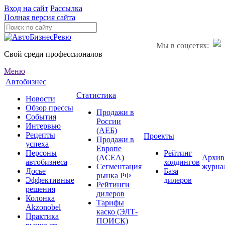
Вход на сайт
Рассылка
Полная версия сайта
Мы в соцсетях:
Свой среди профессионалов
Меню
Автобизнес
Статистика
Новости
Обзор прессы
Продажи в
События
России
Интервью
(АЕБ)
Рецепты
Проекты
Продажи в
успеха
Европе
Персоны
Рейтинг
(ACEA)
Архив
автобизнеса
холдингов
Сегментация
журна
Досье
База
рынка РФ
Эффективные
дилеров
Рейтинги
решения
дилеров
Колонка
Тарифы
Akzonobel
каско (ЭЛТ-
Практика
ПОИСК)