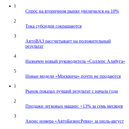
1
Спрос на вторичном рынке увеличился на 10%
2
Тока субсидии сокращаются
3
АвтоВАЗ рассчитывает на положительный
результат
4
Назначен новый руководитель «Соллерс Алабуга»
5
Новые модели «Москвича» почти не продаются
1
Рынок показал лучший результат с начала года
2
Продажи легковых машин: +13% за семь месяцев
3
Анонс номера «АвтоБизнесРевю» за июль-август