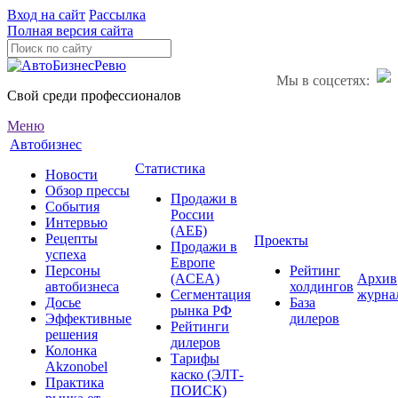
Вход на сайт
Рассылка
Полная версия сайта
Мы в соцсетях:
Свой среди профессионалов
Меню
Автобизнес
Статистика
Новости
Обзор прессы
Продажи в
События
России
Интервью
(АЕБ)
Рецепты
Проекты
Продажи в
успеха
Европе
Персоны
Рейтинг
(ACEA)
Архив
автобизнеса
холдингов
Сегментация
журна
Досье
База
рынка РФ
Эффективные
дилеров
Рейтинги
решения
дилеров
Колонка
Тарифы
Akzonobel
каско (ЭЛТ-
Практика
ПОИСК)