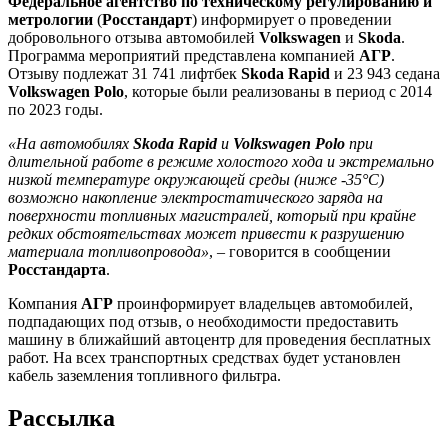
Федеральное агентство по техническому регулированию и
метрологии
(
Росстандарт
) информирует о проведении
добровольного отзыва автомобилей
Volkswagen
и
Skoda
.
Программа мероприятий представлена компанией
АГР
.
Отзыву подлежат 31 741 лифтбек
Skoda Rapid
и 23 943 седана
Volkswagen Polo
, которые были реализованы в период с 2014
по 2023 годы.
«На автомобилях
Skoda Rapid
и
Volkswagen Polo
при
длительной работе в режиме холостого хода и экстремально
низкой температуре окружающей среды (ниже -35°C)
возможно накопление электростатического заряда на
поверхности топливных магистралей, который при крайне
редких обстоятельствах может привести к разрушению
материала топливопровода»
, – говорится в сообщении
Росстандарта
.
Компания
АГР
проинформирует владельцев автомобилей,
подпадающих под отзыв, о необходимости предоставить
машину в ближайший автоцентр для проведения бесплатных
работ. На всех транспортных средствах будет установлен
кабель заземления топливного фильтра.
Рассылка