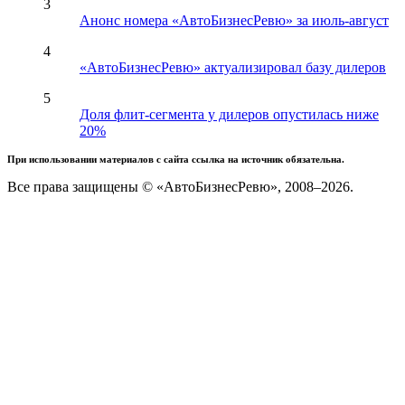
3
Анонс номера «АвтоБизнесРевю» за июль-август
4
«АвтоБизнесРевю» актуализировал базу дилеров
5
Доля флит-сегмента у дилеров опустилась ниже
20%
При использовании материалов с сайта ссылка на источник обязательна.
Все права защищены © «АвтоБизнесРевю», 2008–2026.