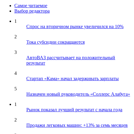
Самое читаемое
Выбор редактора
1
Спрос на вторичном рынке увеличился на 10%
2
Тока субсидии сокращаются
3
АвтоВАЗ рассчитывает на положительный
результат
4
Стартап «Кама» начал задерживать зарплаты
5
Назначен новый руководитель «Соллерс Алабуга»
1
Рынок показал лучший результат с начала года
2
Продажи легковых машин: +13% за семь месяцев