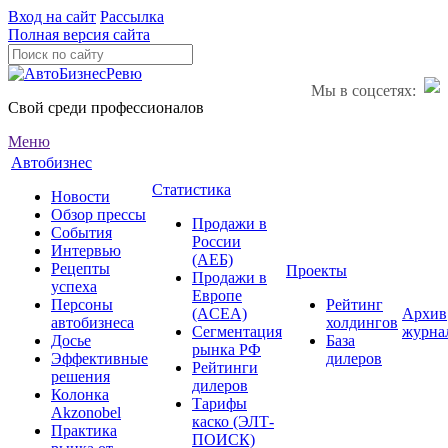
Вход на сайт
Рассылка
Полная версия сайта
Мы в соцсетях:
Свой среди профессионалов
Меню
Автобизнес
Статистика
Новости
Обзор прессы
Продажи в
События
России
Интервью
(АЕБ)
Рецепты
Проекты
Продажи в
успеха
Европе
Персоны
Рейтинг
(ACEA)
Архив
автобизнеса
холдингов
Сегментация
журна
Досье
База
рынка РФ
Эффективные
дилеров
Рейтинги
решения
дилеров
Колонка
Тарифы
Akzonobel
каско (ЭЛТ-
Практика
ПОИСК)