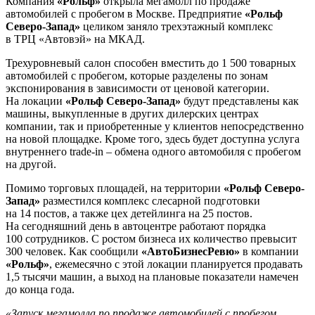
Компания
«Рольф»
открыла мегамолл по продаже
автомобилей с пробегом в Москве. Предприятие
«Рольф
Северо-Запад»
целиком заняло трехэтажный комплекс
в ТРЦ «Автовэй» на МКАД.
Трехуровневый салон способен вместить до 1 500 товарных
автомобилей с пробегом, которые разделены по зонам
экспонирования в зависимости от ценовой категории.
На локации
«Рольф Северо-Запад»
будут представлены как
машины, выкупленные в других дилерских центрах
компании, так и приобретенные у клиентов непосредственно
на новой площадке. Кроме того, здесь будет доступна услуга
внутреннего trade-in – обмена одного автомобиля с пробегом
на другой.
Помимо торговых площадей, на территории
«Рольф Северо-
Запад»
разместился комплекс слесарной подготовки
на 14 постов, а также цех детейлинга на 25 постов.
На сегодняшний день в автоцентре работают порядка
100 сотрудников. С ростом бизнеса их количество превысит
300 человек. Как сообщили
«АвтоБизнесРевю»
в компании
«Рольф»
, ежемесячно с этой локации планируется продавать
1,5 тысячи машин, а выход на плановые показатели намечен
до конца года.
«Запуск мегамолла по продаже автомобилей с пробегом