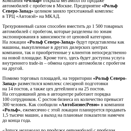
Компания
«Рольф»
открыла мегамолл по продаже
автомобилей с пробегом в Москве. Предприятие
«Рольф
Северо-Запад»
целиком заняло трехэтажный комплекс
в ТРЦ «Автовэй» на МКАД.
Трехуровневый салон способен вместить до 1 500 товарных
автомобилей с пробегом, которые разделены по зонам
экспонирования в зависимости от ценовой категории.
На локации
«Рольф Северо-Запад»
будут представлены как
машины, выкупленные в других дилерских центрах
компании, так и приобретенные у клиентов непосредственно
на новой площадке. Кроме того, здесь будет доступна услуга
внутреннего trade-in – обмена одного автомобиля с пробегом
на другой.
Помимо торговых площадей, на территории
«Рольф Северо-
Запад»
разместился комплекс слесарной подготовки
на 14 постов, а также цех детейлинга на 25 постов.
На сегодняшний день в автоцентре работают порядка
100 сотрудников. С ростом бизнеса их количество превысит
300 человек. Как сообщили
«АвтоБизнесРевю»
в компании
«Рольф»
, ежемесячно с этой локации планируется продавать
1,5 тысячи машин, а выход на плановые показатели намечен
до конца года.
«Запуск мегамолла по продаже автомобилей с пробегом