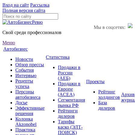
Вход на сайт
Рассылка
Полная версия сайта
Мы в соцсетях:
Свой среди профессионалов
Меню
Автобизнес
Статистика
Новости
Обзор прессы
Продажи в
События
России
Интервью
(АЕБ)
Рецепты
Проекты
Продажи в
успеха
Европе
Персоны
Рейтинг
(ACEA)
Архив
автобизнеса
холдингов
Сегментация
журна
Досье
База
рынка РФ
Эффективные
дилеров
Рейтинги
решения
дилеров
Колонка
Тарифы
Akzonobel
каско (ЭЛТ-
Практика
ПОИСК)