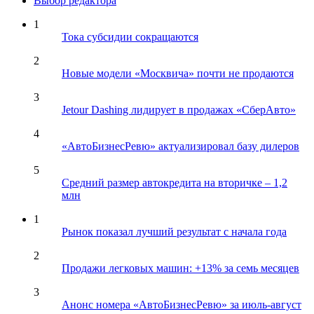
Выбор редактора
1
Тока субсидии сокращаются
2
Новые модели «Москвича» почти не продаются
3
Jetour Dashing лидирует в продажах «СберАвто»
4
«АвтоБизнесРевю» актуализировал базу дилеров
5
Средний размер автокредита на вторичке – 1,2
млн
1
Рынок показал лучший результат с начала года
2
Продажи легковых машин: +13% за семь месяцев
3
Анонс номера «АвтоБизнесРевю» за июль-август