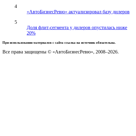
4
«АвтоБизнесРевю» актуализировал базу дилеров
5
Доля флит-сегмента у дилеров опустилась ниже
20%
При использовании материалов с сайта ссылка на источник обязательна.
Все права защищены © «АвтоБизнесРевю», 2008–2026.