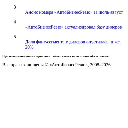
3
Анонс номера «АвтоБизнесРевю» за июль-август
4
«АвтоБизнесРевю» актуализировал базу дилеров
5
Доля флит-сегмента у дилеров опустилась ниже
20%
При использовании материалов с сайта ссылка на источник обязательна.
Все права защищены © «АвтоБизнесРевю», 2008–2026.