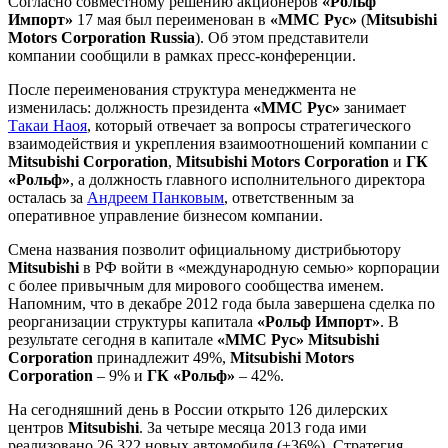
Согласно совместному решению акционеров
«Рольф
Импорт»
17 мая был переименован в
«ММС Рус»
(
Mitsubishi
Motors Corporation Russia
). Об этом представители
компании сообщили в рамках пресс-конференции.
После переименования структура менеджмента не
изменилась: должность президента
«ММС Рус»
занимает
Такаи Наоя
, который отвечает за вопросы стратегического
взаимодействия и укрепления взаимоотношений компании с
Mitsubishi Corporation
,
Mitsubishi Motors Corporation
и
ГК
«Рольф»
, а должность главного исполнительного директора
осталась за
Андреем Панковым
, ответственным за
оперативное управление бизнесом компании.
Смена названия позволит официальному дистрибьютору
Mitsubishi
в РФ войти в «международную семью» корпорации
с более привычным для мирового сообщества именем.
Напомним, что в декабре 2012 года была завершена сделка по
реорганизации структуры капитала
«Рольф Импорт»
. В
результате сегодня в капитале
«ММС Рус»
Mitsubishi
Corporation
принадлежит 49%,
Mitsubishi Motors
Corporation
– 9% и
ГК «Рольф»
– 42%.
На сегодняшний день в России открыто 126 дилерских
центров
Mitsubishi
. За четыре месяца 2013 года ими
реализовано 26 322 новых автомобиля (+36%). Стратегия