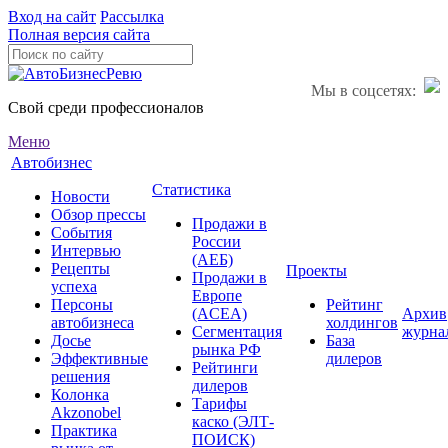
Вход на сайт
Рассылка
Полная версия сайта
Мы в соцсетях:
Свой среди профессионалов
Меню
Автобизнес
Статистика
Новости
Обзор прессы
Продажи в
События
России
Интервью
(АЕБ)
Рецепты
Проекты
Продажи в
успеха
Европе
Персоны
Рейтинг
(ACEA)
Архив
автобизнеса
холдингов
Сегментация
журна
Досье
База
рынка РФ
Эффективные
дилеров
Рейтинги
решения
дилеров
Колонка
Тарифы
Akzonobel
каско (ЭЛТ-
Практика
ПОИСК)