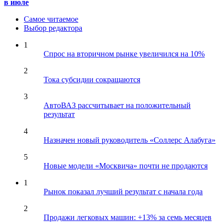
в июле
Самое читаемое
Выбор редактора
1
Спрос на вторичном рынке увеличился на 10%
2
Тока субсидии сокращаются
3
АвтоВАЗ рассчитывает на положительный
результат
4
Назначен новый руководитель «Соллерс Алабуга»
5
Новые модели «Москвича» почти не продаются
1
Рынок показал лучший результат с начала года
2
Продажи легковых машин: +13% за семь месяцев