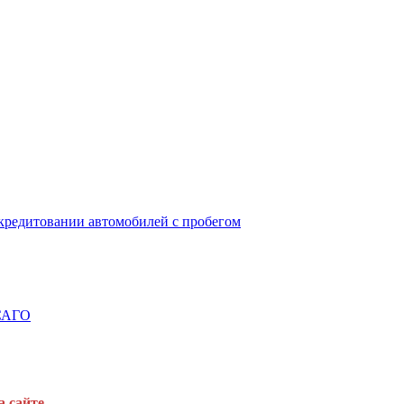
окредитовании автомобилей с пробегом
ОСАГО
а сайте