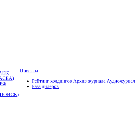
Проекты
АЕБ)
(ACEA)
Рейтинг холдингов
Архив журнала
Аудиожурнал
 РФ
База дилеров
Т-ПОИСК)