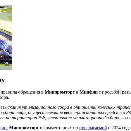
ру
аправила обращения в
Минпромторг
и
Минфин
с просьбой раз
бора.
 взыскания утилизационного сбора в отношении колесных трансп
о сбора, лица, осуществляющие ввоз транспортных средств в Р
ва на территории РФ, уплачивают утилизационный сбор»
, – г
дин
,
Минпромторг
в комментариях по
предлагаемой
с 2024 года