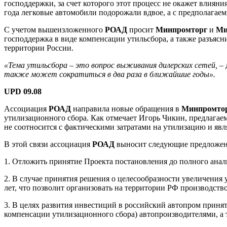
господдержки, за счет которого этот процесс не окажет влиян
года легковые автомобили подорожали вдвое, а с предполагаем
С учетом вышеизложенного
РОАД
просит
Минпромторг
и
Ми
господдержка в виде компенсации утильсбора, а также разъяс
территории России.
«Тема утильсбора – это вопрос выживания дилерских сетей,
– 
также может сократиться в два раза в ближайшие годы».
UPD 09.08
Ассоциация
РОАД
направила новые обращения в
Минпромто
утилизационного сбора. Как отмечает Игорь Чикин, предлагаем
не соотносится с фактическими затратами на утилизацию и явл
В этой связи ассоциация
РОАД
выносит следующие предложен
1. Отложить принятие Проекта постановления до полного анал
2. В случае принятия решения о целесообразности увеличения 
лет, что позволит организовать на территории РФ производств
3. В целях развития инвестиций в российский автопром приня
компенсации утилизационного сбора) автопроизводителями, а 