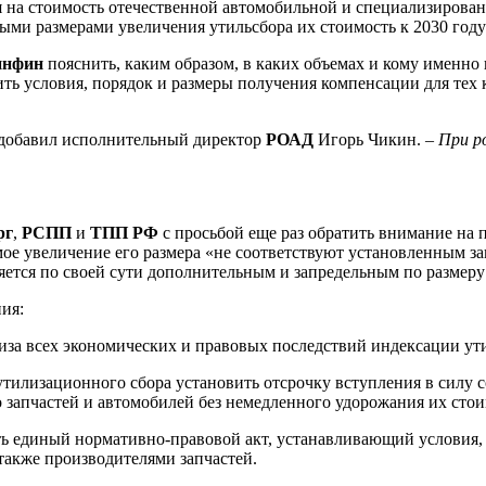
ия на стоимость отечественной автомобильной и специализирован
ыми размерами увеличения утильсбора их стоимость к 2030 году 
нфин
пояснить, каким образом, в каких объемах и кому именно
нить условия, порядок и размеры получения компенсации для те
добавил исполнительный директор
РОАД
Игорь Чикин. –
При р
рг
,
РСПП
и
ТПП РФ
с просьбой еще раз обратить внимание на
ое увеличение его размера «не соответствуют установленным за
яется по своей сути дополнительным и запредельным по размеру
ия:
иза всех экономических и правовых последствий индексации ут
утилизационного сбора установить отсрочку вступления в силу 
о запчастей и автомобилей без немедленного удорожания их стои
ть единый нормативно-правовой акт, устанавливающий условия, 
также производителями запчастей.