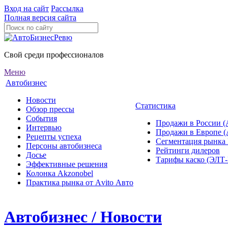
Вход на сайт
Рассылка
Полная версия сайта
Свой среди профессионалов
Меню
Автобизнес
Новости
Статистика
Обзор прессы
События
Продажи в России (
Интервью
Продажи в Европе 
Рецепты успеха
Сегментация рынка
Персоны автобизнеса
Рейтинги дилеров
Досье
Тарифы каско (ЭЛ
Эффективные решения
Колонка Akzonobel
Практика рынка от Аvito Авто
Автобизнес / Новости