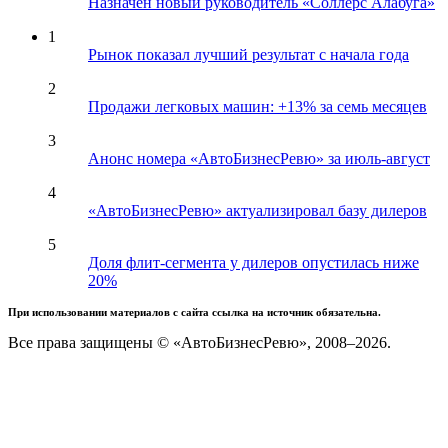
Назначен новый руководитель «Соллерс Алабуга»
1
Рынок показал лучший результат с начала года
2
Продажи легковых машин: +13% за семь месяцев
3
Анонс номера «АвтоБизнесРевю» за июль-август
4
«АвтоБизнесРевю» актуализировал базу дилеров
5
Доля флит-сегмента у дилеров опустилась ниже
20%
При использовании материалов с сайта ссылка на источник обязательна.
Все права защищены © «АвтоБизнесРевю», 2008–2026.