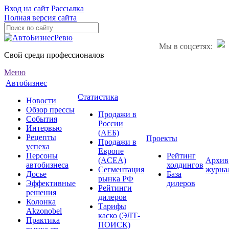
Вход на сайт
Рассылка
Полная версия сайта
Мы в соцсетях:
Свой среди профессионалов
Меню
Автобизнес
Статистика
Новости
Обзор прессы
Продажи в
События
России
Интервью
(АЕБ)
Рецепты
Проекты
Продажи в
успеха
Европе
Персоны
Рейтинг
(ACEA)
Архив
автобизнеса
холдингов
Сегментация
журна
Досье
База
рынка РФ
Эффективные
дилеров
Рейтинги
решения
дилеров
Колонка
Тарифы
Akzonobel
каско (ЭЛТ-
Практика
ПОИСК)