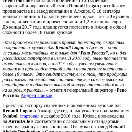
«Рено Россия»
поставила юбилейный 10-тысячный
сваренный и окрашенный кузов
Renault Logan
российского
производства на завод компании в Алжире. С 18 сентября
мощность линии в Тольятти увеличена вдвое – до 120 кузовов
в день, инвестиции в проект составили 1,2 миллиона евро.
До конца 2017 года планируется поставить в Алжир в общей
сложности более 18 тысяч кузовов.
«Мы продолжаем развивать проект по экспорту сваренных
и окрашенных кузовов для
Renault Logan
в Алжир – один
из самых масштабных не только для
“Рено Россия”
, но и для
российского автопрома в целом. В 2016 году было поставлено
около тысячи кузовов, а в 2017 году с учетом увеличения
мощности производственной линии планируется поставить
более 18 тысяч. Это свидетельствует о том, что продукция
российского производства соответствует самым высоким
стандартам и обладает высокой конкурентоспособностью
на мировых рынках»
, – отметил генеральный директор
«Рено
Россия»
Андрей Панков
.
Проект по экспорту сваренных и окрашенных кузовов для
Renault Logan
в Алжир, где седан выпускается под названием
Symbol
,
стартовал
в декабре 2016 года. Кузова произведены
на
АвтоВАЗе
в соответствии с глобальными стандартами
качества французского концерна. Отгрузки на завод
Renault
Algérie Production
в Оране осуществляются в два этапа: