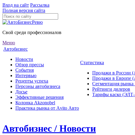
Вход на сайт
Рассылка
Полная версия сайта
Свой среди профессионалов
Меню
Автобизнес
Новости
Статистика
Обзор прессы
События
Продажи в России (
Интервью
Продажи в Европе 
Рецепты успеха
Сегментация рынка
Персоны автобизнеса
Рейтинги дилеров
Досье
Тарифы каско (ЭЛ
Эффективные решения
Колонка Akzonobel
Практика рынка от Аvito Авто
Автобизнес / Новости