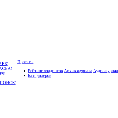
Проекты
АЕБ)
(ACEA)
Рейтинг холдингов
Архив журнала
Аудиожурнал
 РФ
База дилеров
Т-ПОИСК)