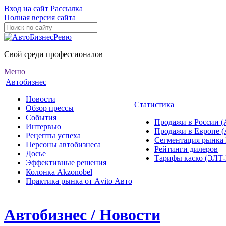
Вход на сайт
Рассылка
Полная версия сайта
Свой среди профессионалов
Меню
Автобизнес
Новости
Статистика
Обзор прессы
События
Продажи в России (
Интервью
Продажи в Европе 
Рецепты успеха
Сегментация рынка
Персоны автобизнеса
Рейтинги дилеров
Досье
Тарифы каско (ЭЛ
Эффективные решения
Колонка Akzonobel
Практика рынка от Аvito Авто
Автобизнес / Новости