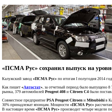
«ПСМА Рус» сохранил выпуск на уровне
Калужский завод
«ПСМА Рус»
по итогам I полугодия 2014 год
Как пишет
«
Автостат
»
, за отчетный период было выпущено 8
рынка, 379 автомобилей
Peugeot 408
и
Citroen C4
были поставл
Совместное предприятие
PSA Peugeot Citroen
и
Mitsubishi
в Ка
30% принадлежат японцам. Мощности
«ПСМА Рус»
рассчитан
В настоящее время
«ПСМА Рус»
производит четыре модели по