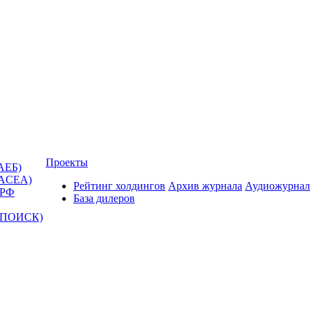
Проекты
АЕБ)
(ACEA)
Рейтинг холдингов
Архив журнала
Аудиожурнал
 РФ
База дилеров
Т-ПОИСК)