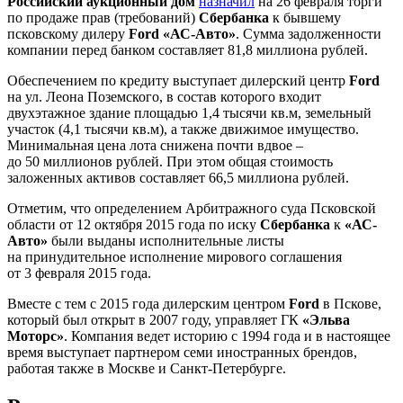
Российский аукционный дом
назначил
на 26 февраля торги
по продаже прав (требований)
Сбербанка
к бывшему
псковскому дилеру
Ford «АС-Авто»
. Сумма задолженности
компании перед банком составляет 81,8 миллиона рублей.
Обеспечением по кредиту выступает дилерский центр
Ford
на ул. Леона Поземского, в состав которого входит
двухэтажное здание площадью 1,4 тысячи кв.м, земельный
участок (4,1 тысячи кв.м), а также движимое имущество.
Минимальная цена лота снижена почти вдвое –
до 50 миллионов рублей. При этом общая стоимость
заложенных активов составляет 66,5 миллиона рублей.
Отметим, что определением Арбитражного суда Псковской
области от 12 октября 2015 года по иску
Сбербанка
к
«АС-
Авто»
были выданы исполнительные листы
на принудительное исполнение мирового соглашения
от 3 февраля 2015 года.
Вместе с тем с 2015 года дилерским центром
Ford
в Пскове,
который был открыт в 2007 году, управляет ГК
«Эльва
Моторс»
. Компания ведет историю с 1994 года и в настоящее
время выступает партнером семи иностранных брендов,
работая также в Москве и Санкт-Петербурге.