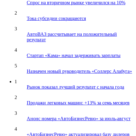
Спрос на вторичном рынке увеличился на 10%
2
Тока субсидии сокращаются
3
АвтоВАЗ рассчитывает на положительный
результат
4
Стартап «Кама» начал задерживать зарплаты
5
Назначен новый руководитель «Соллерс Алабуга»
1
Рынок показал лучший результат с начала года
2
Продажи легковых машин: +13% за семь месяцев
3
Анонс номера «АвтоБизнесРевю» за июль-август
4
«АвтоБизнесРевю» актуализировал базу дилеров