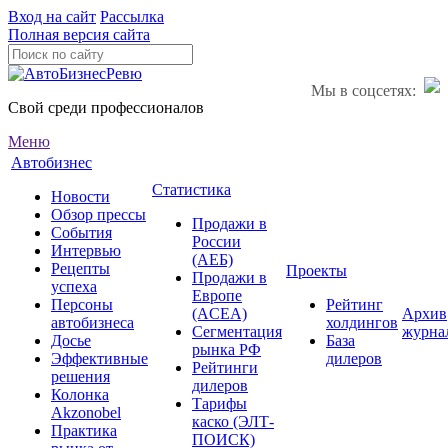
Вход на сайт
Рассылка
Полная версия сайта
Мы в соцсетях:
Свой среди профессионалов
Меню
Автобизнес
Статистика
Новости
Обзор прессы
Продажи в
События
России
Интервью
(АЕБ)
Рецепты
Проекты
Продажи в
успеха
Европе
Персоны
Рейтинг
(ACEA)
Архив
автобизнеса
холдингов
Сегментация
журна
Досье
База
рынка РФ
Эффективные
дилеров
Рейтинги
решения
дилеров
Колонка
Тарифы
Akzonobel
каско (ЭЛТ-
Практика
ПОИСК)