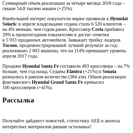
Суммарный объем реализации за четыре месяца 2018 года –
свыше 54,8 тысячи машин (+25%).
Наибольший интерес покупатели марки проявили к
Hyundai
Solaris
: в апреле владельцами седана стали 6 520 клиентов –
на 4% меньше, чем годом ранее. Кроссовер
Creta
прибавил
29% к прошлогодним показателям и достиг отметки
в 5 933 проданных автомобиля. Замыкает тройку лидеров
Tucson
, продемонстрироваший лучший результат за год:
реализовано 2 003 машины, что на 114% превышает уровень
апреля 2017 года.
Продажи
Hyundai Santa Fe
составили 493 кроссовера – на 7%
больше, чем год назад. Седаны
Elantra
(+21%) и
Sonata
разошлись в равном количестве (384 а/м). Объем реализации
флагманского
Hyundai Grand Santa Fe
превысил
100 кроссоверов (+41%).
Рассылка
Получайте дайджест новостей, статистику АЕБ и анонсы
интересных материалов раньше остальных!