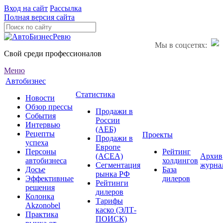
Вход на сайт
Рассылка
Полная версия сайта
Мы в соцсетях:
Свой среди профессионалов
Меню
Автобизнес
Статистика
Новости
Обзор прессы
Продажи в
События
России
Интервью
(АЕБ)
Рецепты
Проекты
Продажи в
успеха
Европе
Персоны
Рейтинг
(ACEA)
Архив
автобизнеса
холдингов
Сегментация
журна
Досье
База
рынка РФ
Эффективные
дилеров
Рейтинги
решения
дилеров
Колонка
Тарифы
Akzonobel
каско (ЭЛТ-
Практика
ПОИСК)