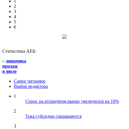
1
2
3
4
5
6
Статистика АЕБ:
–
динамика
продаж
в июле
Самое читаемое
Выбор редактора
1
Спрос на вторичном рынке увеличился на 10%
2
Тока субсидии сокращаются
3