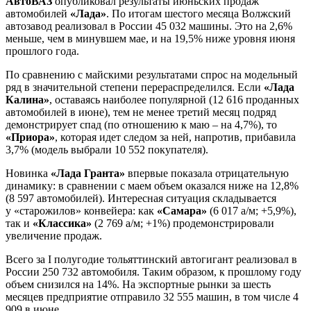
АвтоВАЗ
опубликовал результаты июньских продаж
автомобилей
«Лада»
. По итогам шестого месяца Волжский
автозавод реализовал в России 45 032 машины. Это на 2,6%
меньше, чем в минувшем мае, и на 19,5% ниже уровня июня
прошлого года.
По сравнению с майскими результатами спрос на модельный
ряд в значительной степени перераспределился. Если
«Лада
Калина»
, оставаясь наиболее популярной (12 616 проданных
автомобилей в июне), тем не менее третий месяц подряд
демонстрирует спад (по отношению к маю – на 4,7%), то
«Приора»
, которая идет cледом за ней, напротив, прибавила
3,7% (модель выбрали 10 552 покупателя).
Новинка
«Лада Гранта»
впервые показала отрицательную
динамику: в сравнении с маем объем оказался ниже на 12,8%
(8 597 автомобилей). Интересная ситуация складывается
у «старожилов» конвейера: как
«Самара»
(6 017 а/м; +5,9%),
так и
«Классика»
(2 769 а/м; +1%) продемонстрировали
увеличение продаж.
Всего за I полугодие тольяттинский автогигант реализовал в
России 250 732 автомобиля. Таким образом, к прошлому году
объем снизился на 14%. На экспортные рынки за шесть
месяцев предприятие отправило 32 555 машин, в том числе 4
909 в июне.