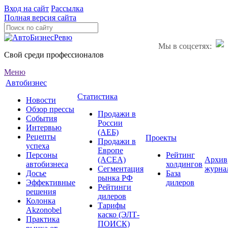
Вход на сайт
Рассылка
Полная версия сайта
Мы в соцсетях:
Свой среди профессионалов
Меню
Автобизнес
Статистика
Новости
Обзор прессы
Продажи в
События
России
Интервью
(АЕБ)
Рецепты
Проекты
Продажи в
успеха
Европе
Персоны
Рейтинг
(ACEA)
Архив
автобизнеса
холдингов
Сегментация
журна
Досье
База
рынка РФ
Эффективные
дилеров
Рейтинги
решения
дилеров
Колонка
Тарифы
Akzonobel
каско (ЭЛТ-
Практика
ПОИСК)