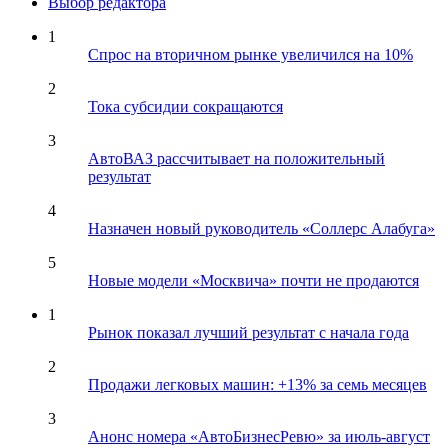
Выбор редактора
1
Спрос на вторичном рынке увеличился на 10%
2
Тока субсидии сокращаются
3
АвтоВАЗ рассчитывает на положительный
результат
4
Назначен новый руководитель «Соллерс Алабуга»
5
Новые модели «Москвича» почти не продаются
1
Рынок показал лучший результат с начала года
2
Продажи легковых машин: +13% за семь месяцев
3
Анонс номера «АвтоБизнесРевю» за июль-август