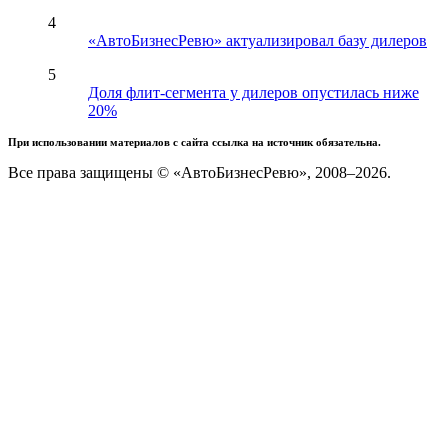
4
«АвтоБизнесРевю» актуализировал базу дилеров
5
Доля флит-сегмента у дилеров опустилась ниже
20%
При использовании материалов с сайта ссылка на источник обязательна.
Все права защищены © «АвтоБизнесРевю», 2008–2026.