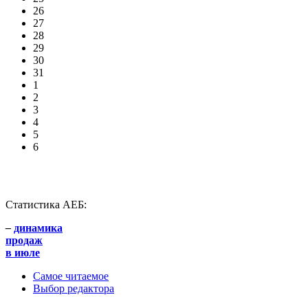
26
27
28
29
30
31
1
2
3
4
5
6
Статистика АЕБ:
–
динамика
продаж
в июле
Самое читаемое
Выбор редактора