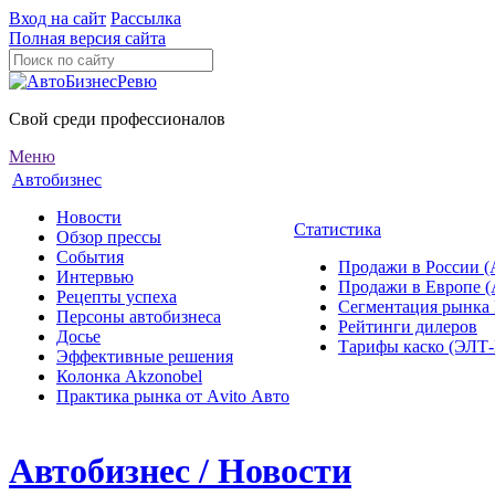
Вход на сайт
Рассылка
Полная версия сайта
Свой среди профессионалов
Меню
Автобизнес
Новости
Статистика
Обзор прессы
События
Продажи в России (
Интервью
Продажи в Европе 
Рецепты успеха
Сегментация рынка
Персоны автобизнеса
Рейтинги дилеров
Досье
Тарифы каско (ЭЛ
Эффективные решения
Колонка Akzonobel
Практика рынка от Аvito Авто
Автобизнес / Новости