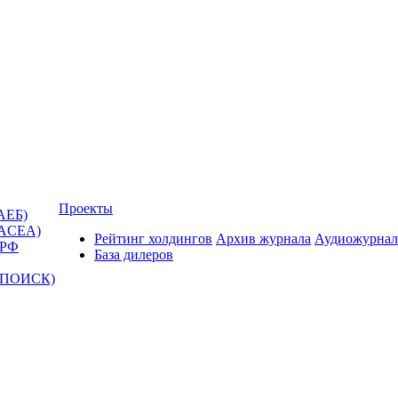
Проекты
АЕБ)
(ACEA)
Рейтинг холдингов
Архив журнала
Аудиожурнал
 РФ
База дилеров
Т-ПОИСК)