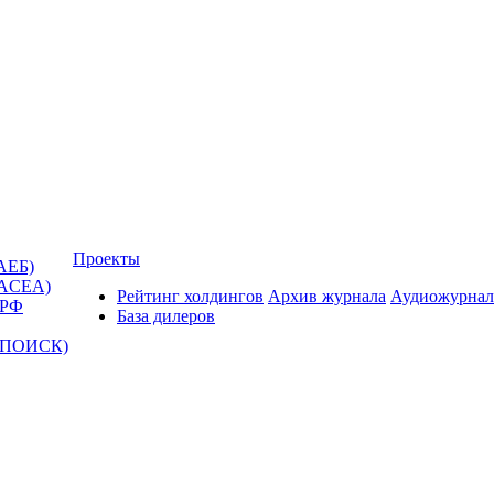
Проекты
АЕБ)
(ACEA)
Рейтинг холдингов
Архив журнала
Аудиожурнал
 РФ
База дилеров
Т-ПОИСК)