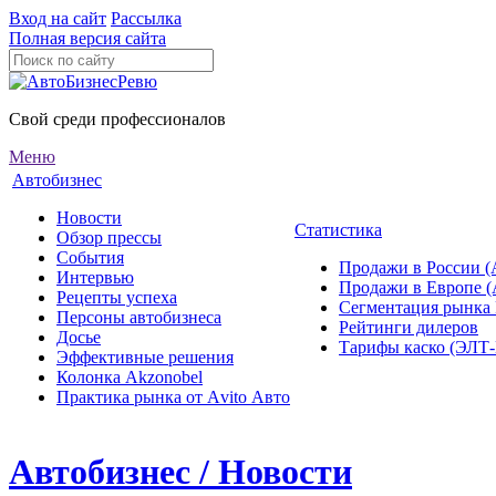
Вход на сайт
Рассылка
Полная версия сайта
Свой среди профессионалов
Меню
Автобизнес
Новости
Статистика
Обзор прессы
События
Продажи в России (
Интервью
Продажи в Европе 
Рецепты успеха
Сегментация рынка
Персоны автобизнеса
Рейтинги дилеров
Досье
Тарифы каско (ЭЛ
Эффективные решения
Колонка Akzonobel
Практика рынка от Аvito Авто
Автобизнес / Новости