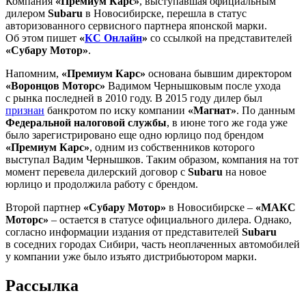
Компания
«Премиум Карс»
, выступавшая официальным
дилером
Subaru
в Новосибирске, перешла в статус
авторизованного сервисного партнера японской марки.
Об этом пишет
«
КС Онлайн
»
со ссылкой на представителей
«Субару Мотор»
.
Напомним,
«Премиум Карс»
основана бывшим директором
«Воронцов Моторс»
Вадимом Чернышковым после ухода
с рынка последней в 2010 году. В 2015 году дилер был
признан
банкротом по иску компании
«Магнат»
. По данным
Федеральной налоговой службы
, в июне того же года уже
было зарегистрировано еще одно юрлицо под брендом
«Премиум Карс»
, одним из собственников которого
выступал Вадим Чернышков. Таким образом, компания на тот
момент перевела дилерский договор с
Subaru
на новое
юрлицо и продолжила работу с брендом.
Второй партнер
«Субару Мотор»
в Новосибирске –
«МАКС
Моторс»
– остается в статусе официального дилера. Однако,
согласно информации издания от представителей
Subaru
в соседних городах Сибири, часть неоплаченных автомобилей
у компании уже было изъято дистрибьютором марки.
Рассылка