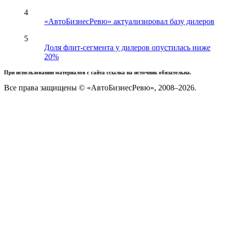
4
«АвтоБизнесРевю» актуализировал базу дилеров
5
Доля флит-сегмента у дилеров опустилась ниже
20%
При использовании материалов с сайта ссылка на источник обязательна.
Все права защищены © «АвтоБизнесРевю», 2008–2026.