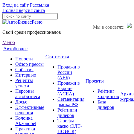
Вход на сайт
Рассылка
Полная версия сайта
Мы в соцсетях:
Свой среди профессионалов
Меню
Автобизнес
Статистика
Новости
Обзор прессы
Продажи в
События
России
Интервью
(АЕБ)
Рецепты
Проекты
Продажи в
успеха
Европе
Персоны
Рейтинг
(ACEA)
Архив
автобизнеса
холдингов
Сегментация
журна
Досье
База
рынка РФ
Эффективные
дилеров
Рейтинги
решения
дилеров
Колонка
Тарифы
Akzonobel
каско (ЭЛТ-
Практика
ПОИСК)