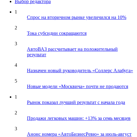
Выбор редактора
1
Спрос на вторичном рынке увеличился на 10%
2
Тока субсидии сокращаются
3
АвтоВАЗ рассчитывает на положительный
результат
4
Назначен новый руководитель «Соллерс Алабуга»
5
Новые модели «Москвича» почти не продаются
1
Рынок показал лучший результат с начала года
2
Продажи легковых машин: +13% за семь месяцев
3
Анонс номера «АвтоБизнесРевю» за июль-август