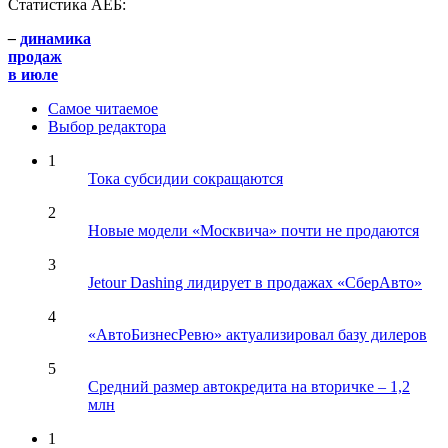
Статистика АЕБ:
–
динамика
продаж
в июле
Самое читаемое
Выбор редактора
1
Тока субсидии сокращаются
2
Новые модели «Москвича» почти не продаются
3
Jetour Dashing лидирует в продажах «СберАвто»
4
«АвтоБизнесРевю» актуализировал базу дилеров
5
Средний размер автокредита на вторичке – 1,2
млн
1