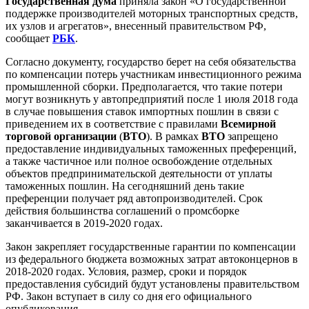
Государственная дума
приняла закон «О государственной
поддержке производителей моторных транспортных средств,
их узлов и агрегатов», внесенный правительством РФ,
сообщает
РБК
.
Согласно документу, государство берет на себя обязательства
по компенсации потерь участникам инвестиционного режима
промышленной сборки. Предполагается, что такие потери
могут возникнуть у автопредприятий после 1 июля 2018 года
в случае повышения ставок импортных пошлин в связи с
приведением их в соответствие с правилами
Всемирной
торговой организации
(
ВТО
). В рамках
ВТО
запрещено
предоставление индивидуальных таможенных преференций,
а также частичное или полное освобождение отдельных
объектов предпринимательской деятельности от уплаты
таможенных пошлин. На сегодняшний день такие
преференции получает ряд автопроизводителей. Срок
действия большинства соглашений о промсборке
заканчивается в 2019-2020 годах.
Закон закрепляет государственные гарантии по компенсации
из федерального бюджета возможных затрат автоконцернов в
2018-2020 годах. Условия, размер, сроки и порядок
предоставления субсидий будут установлены правительством
РФ. Закон вступает в силу со дня его официального
опубликования.