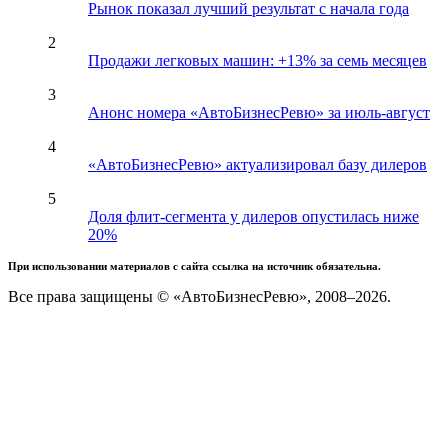
Рынок показал лучший результат с начала года
2
Продажи легковых машин: +13% за семь месяцев
3
Анонс номера «АвтоБизнесРевю» за июль-август
4
«АвтоБизнесРевю» актуализировал базу дилеров
5
Доля флит-сегмента у дилеров опустилась ниже
20%
При использовании материалов с сайта ссылка на источник обязательна.
Все права защищены © «АвтоБизнесРевю», 2008–2026.