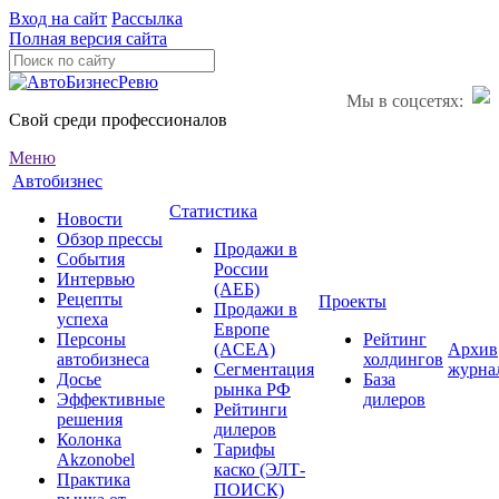
Вход на сайт
Рассылка
Полная версия сайта
Мы в соцсетях:
Свой среди профессионалов
Меню
Автобизнес
Статистика
Новости
Обзор прессы
Продажи в
События
России
Интервью
(АЕБ)
Рецепты
Проекты
Продажи в
успеха
Европе
Персоны
Рейтинг
(ACEA)
Архив
автобизнеса
холдингов
Сегментация
журна
Досье
База
рынка РФ
Эффективные
дилеров
Рейтинги
решения
дилеров
Колонка
Тарифы
Akzonobel
каско (ЭЛТ-
Практика
ПОИСК)