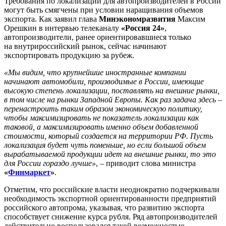
Требования по локализации для автопроизводителей в России
могут быть смягчены при условии наращивания объемов
экспорта. Как заявил глава
Минэкономразвития
Максим
Орешкин в интервью телеканалу
«Россия 24»
,
автопроизводители, ранее ориентировавшиеся только
на внутрироссийский рынок, сейчас начинают
экспортировать продукцию за рубеж.
«Мы видим, что крупнейшие иностранные компании
начинают автомобили, производимые в России, имеющие
высокую степень локализации, поставлять на внешние рынки,
в том числе на рынки Западной Европы. Как раз задача здесь –
перенастроить таким образом экономическую политику,
чтобы максимизировать не показатель локализации как
таковой, а максимизировать именно объем добавленной
стоимости, который создается на территории РФ. Пусть
локализация будет чуть поменьше, но если большой объем
вырабатываемой продукции идет на внешние рынки, то это
для России гораздо лучше»
, – приводит слова министра
«
Финмаркет
»
.
Отметим, что российские власти неоднократно подчеркивали
необходимость экспортной ориентированности предприятий
российского автопрома, указывая, что развитию экспорта
способствует снижение курса рубля. Ряд автопроизводителей
действительно воспользовался такой возможностью.