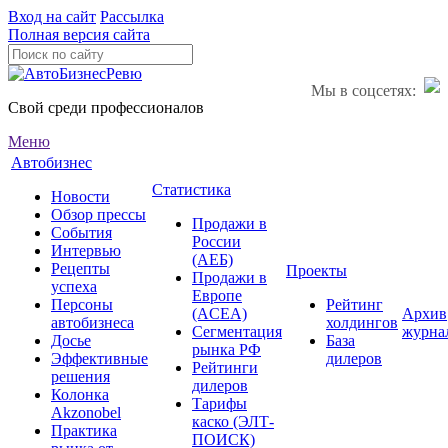
Вход на сайт
Рассылка
Полная версия сайта
Мы в соцсетях:
Свой среди профессионалов
Меню
Автобизнес
Статистика
Новости
Обзор прессы
Продажи в
События
России
Интервью
(АЕБ)
Рецепты
Проекты
Продажи в
успеха
Европе
Персоны
Рейтинг
(ACEA)
Архив
автобизнеса
холдингов
Сегментация
журна
Досье
База
рынка РФ
Эффективные
дилеров
Рейтинги
решения
дилеров
Колонка
Тарифы
Akzonobel
каско (ЭЛТ-
Практика
ПОИСК)