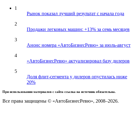
1
Рынок показал лучший результат с начала года
2
Продажи легковых машин: +13% за семь месяцев
3
Анонс номера «АвтоБизнесРевю» за июль-август
4
«АвтоБизнесРевю» актуализировал базу дилеров
5
Доля флит-сегмента у дилеров опустилась ниже
20%
При использовании материалов с сайта ссылка на источник обязательна.
Все права защищены © «АвтоБизнесРевю», 2008–2026.