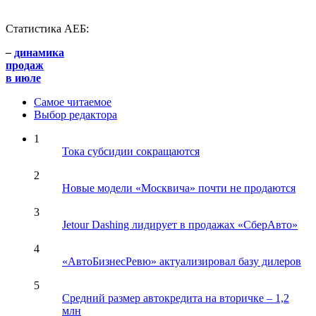
Статистика АЕБ:
–
динамика
продаж
в июле
Самое читаемое
Выбор редактора
1
Тока субсидии сокращаются
2
Новые модели «Москвича» почти не продаются
3
Jetour Dashing лидирует в продажах «СберАвто»
4
«АвтоБизнесРевю» актуализировал базу дилеров
5
Средний размер автокредита на вторичке – 1,2
млн