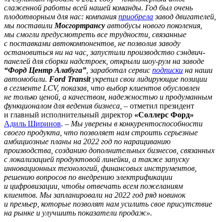
слаженной работы всей нашей команды. Год был очень
плодотворным для нас: компания
приобрела
завод двигателей,
мы поставили
Мосгортрансу
автобусы нового поколения,
мы смогли предусмотреть все трудности, связанные
с поставками автокомпонентов, не позволив заводу
остановиться ни на час, запустили производство сэндвич-
панелей для сборки надстроек, открыли шоу-рум на заводе
“Форд Центр Алабуга”
, заработал сервис
подписки
на наши
автомобили.
Ford Transit
укрепил свои лидирующие позиции
в сегменте LCV, показав, что выбор клиентов обусловлен
не только ценой, а качеством, надежностью и продуманным
функционалом для ведения бизнеса,
– отметил президент
и главный исполнительный директор
«Соллерс Форд»
Адиль Ширинов
. –
Мы уверены в конкурентоспособности
своего продукта, что позволяет нам строить серьезные
амбициозные планы на 2022 год по наращиванию
производства, созданию дополнительных бизнесов, связанных
с локализацией продуктовой линейки, а также запуску
инновационных технологий, финансовых инструментов,
решению вопросов по внедрению электрификации
и цифровизации, чтобы отвечать всем пожеланиям
клиентов. Мы запланировали на 2022 год ряд новинок
и премьер, которые позволят нам усилить свое присутствие
на рынке и улучшить показатели продаж».