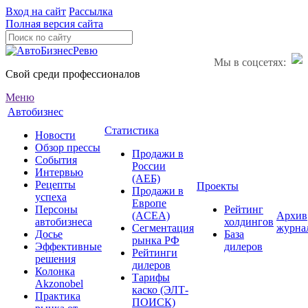
Вход на сайт
Рассылка
Полная версия сайта
Мы в соцсетях:
Свой среди профессионалов
Меню
Автобизнес
Статистика
Новости
Обзор прессы
Продажи в
События
России
Интервью
(АЕБ)
Рецепты
Проекты
Продажи в
успеха
Европе
Персоны
Рейтинг
(ACEA)
Архив
автобизнеса
холдингов
Сегментация
журна
Досье
База
рынка РФ
Эффективные
дилеров
Рейтинги
решения
дилеров
Колонка
Тарифы
Akzonobel
каско (ЭЛТ-
Практика
ПОИСК)