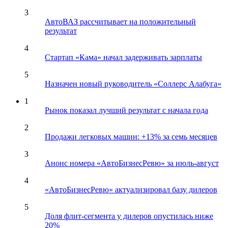
3
АвтоВАЗ рассчитывает на положительный
результат
4
Стартап «Кама» начал задерживать зарплаты
5
Назначен новый руководитель «Соллерс Алабуга»
1
Рынок показал лучший результат с начала года
2
Продажи легковых машин: +13% за семь месяцев
3
Анонс номера «АвтоБизнесРевю» за июль-август
4
«АвтоБизнесРевю» актуализировал базу дилеров
5
Доля флит-сегмента у дилеров опустилась ниже
20%