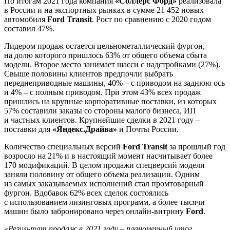
По итогам 2021 года компания
«Соллерс Форд»
реализовала
в России и на экспортных рынках в сумме 21 452 новых
автомобиля
Ford Transit
. Рост по сравнению с 2020 годом
составил 47%.
Лидером продаж остается цельнометаллический фургон,
на долю которого пришлось 63% от общего объема сбыта
модели. Второе место занимает шасси с надстройками (27%).
Свыше половины клиентов предпочли выбрать
переднеприводные машины, 40% – с приводом на заднюю ось
и 4% – с полным приводом. При этом 43% всех продаж
пришлись на крупные корпоративные поставки, из которых
57% составили заказы со стороны малого бизнеса, ИП
и частных клиентов. Крупнейшие сделки в 2021 году –
поставки для
«Яндекс.Драйва»
и Почты России.
Количество специальных версий
Ford Transit
за прошлый год
возросло на 21% и в настоящий момент насчитывает более
170 модификаций. В целом продажи спецверсий модели
заняли половину от общего объема реализации. Одним
из самых заказываемых исполнений стал промтоварный
фургон. Вдобавок 62% всех сделок состоялись
с использованием лизинговых программ, а более тысячи
машин было забронировано через онлайн-витрину
Ford
.
«Результат продаж в 2021 году – планомерный итог