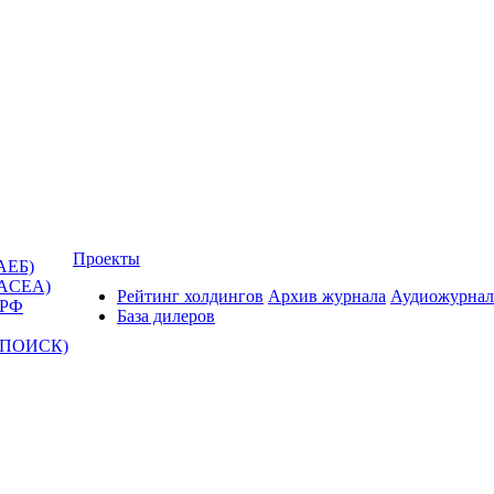
Проекты
АЕБ)
(ACEA)
Рейтинг холдингов
Архив журнала
Аудиожурнал
 РФ
База дилеров
Т-ПОИСК)