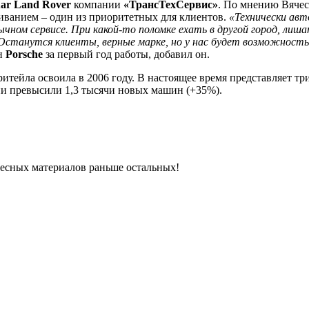
uar Land Rover
компании
«ТрансТехСервис»
. По мнению Вячес
живанием – один из приоритетных для клиентов.
«Технически ав
ычном сервисе. При какой-то поломке ехать в другой город, лиш
 Останутся клиенты, верные марке, но у нас будет возможность
ин
Porsche
за первый год работы, добавил он.
ритейла освоила в 2006 году. В настоящее время представляет т
ии превысили 1,3 тысячи новых машин (+35%).
ресных материалов раньше остальных!