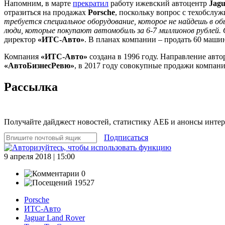
Напомним, в марте
прекратил
работу ижевский автоцентр
Jag
отразиться на продажах
Porsche
, поскольку вопрос с техобслу
требуется специальное оборудование, которое не найдешь в об
люди, которые покупают автомобиль за 6-7 миллионов рублей.
директор
«ИТС-Авто»
. В планах компании – продать 60 маш
Компания
«ИТС-Авто»
создана в 1996 году. Направление авто
«АвтоБизнесРевю»
, в 2017 году совокупные продажи компан
Рассылка
Получайте дайджест новостей, статистику АЕБ и анонсы инте
Подписаться
9 апреля 2018 | 15:00
0
19527
Porsche
ИТС-Авто
Jaguar Land Rover