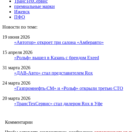
ТрансТехСервис
премиальные марки
Ижевск
ПФО
Новости по теме:
19 июня 2026
«Автотор» откроет три салона «Амберавто»
15 апреля 2026
«Рольф» вышел в Казань с брендом Exeed
31 марта 2026
«ДАВ-Авто» стал представителем Rox
24 марта 2026
«Газпромнефть-СМ» и «Рольф» открыли третью СТО
20 марта 2026
«ТрансТехСервис» стал дилером Rox в Уфе
Комментарии