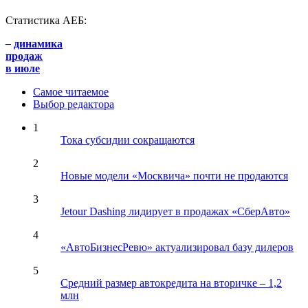
Статистика АЕБ:
–
динамика
продаж
в июле
Самое читаемое
Выбор редактора
1
Тока субсидии сокращаются
2
Новые модели «Москвича» почти не продаются
3
Jetour Dashing лидирует в продажах «СберАвто»
4
«АвтоБизнесРевю» актуализировал базу дилеров
5
Средний размер автокредита на вторичке – 1,2
млн