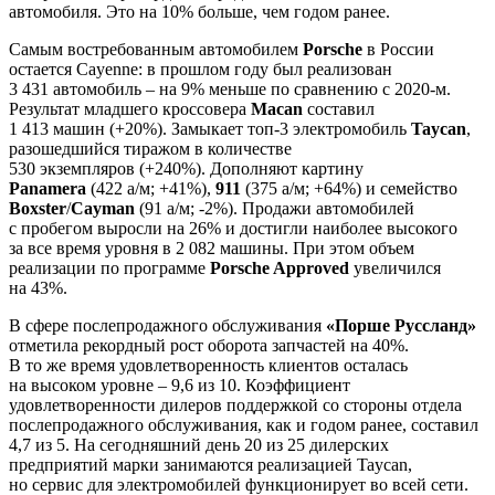
автомобиля. Это на 10% больше, чем годом ранее.
Самым востребованным автомобилем
Porsche
в России
остается Cayenne: в прошлом году был реализован
3 431 автомобиль – на 9% меньше по сравнению с 2020-м.
Результат младшего кроссовера
Macan
составил
1 413 машин (+20%). Замыкает топ-3 электромобиль
Taycan
,
разошедшийся тиражом в количестве
530 экземпляров (+240%). Дополняют картину
Panamera
(422 а/м; +41%),
911
(375 а/м; +64%) и семейство
Boxster
/
Cayman
(91 а/м; -2%). Продажи автомобилей
с пробегом выросли на 26% и достигли наиболее высокого
за все время уровня в 2 082 машины. При этом объем
реализации по программе
Porsche Approved
увеличился
на 43%.
В сфере послепродажного обслуживания
«Порше Руссланд»
отметила рекордный рост оборота запчастей на 40%.
В то же время удовлетворенность клиентов осталась
на высоком уровне – 9,6 из 10. Коэффициент
удовлетворенности дилеров поддержкой со стороны отдела
послепродажного обслуживания, как и годом ранее, составил
4,7 из 5. На сегодняшний день 20 из 25 дилерских
предприятий марки занимаются реализацией Taycan,
но сервис для электромобилей функционирует во всей сети.