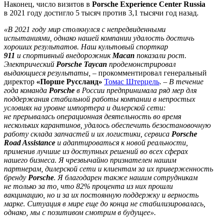
Наконец, число визитов в
Porsche Experience Center Russia
в 2021 году достигло 5 тысяч против 3,1 тысячи год назад.
«В 2021 году мир столкнулся с непредвиденными
испытаниями, однако нашей компании удалость достичь
хороших результатов. Наш культовый спорткар
911
и спортивный внедорожник
Macan
показали рост.
Электрический
Porsche Taycan
продемонстрировал
выдающиеся результаты,
– прокомментировал генеральный
директор
«Порше Руссланд»
Томас Штерцель
. –
В течение
года команда
Porsche
в России предпринимала ряд мер для
поддержания стабильной работы компании в непростых
условиях на уровне импортера и дилерской сети:
не прерывалась операционная деятельность во время
нескольких карантинов, удалось обеспечить безостановочную
работу склада запчастей и их логистики, сервиса
Porsche
Road Assistance
и адаптироваться к новой реальности,
применив лучшие из доступных решений во всех сферах
нашего бизнеса. Я чрезвычайно признателен нашим
партнерам, дилерской сети и клиентам за их приверженность
бренду
Porsche
. Я благодарен также нашим сотрудникам
не только за то, что 82% процента из них прошли
вакцинацию, но и за их постоянную поддержку и верность
марке. Ситуация в мире еще до конца не стабилизировалась,
однако, мы с позитивом смотрим в будущее».