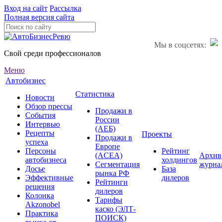
Вход на сайт
Рассылка
Полная версия сайта
Мы в соцсетях:
Свой среди профессионалов
Меню
Автобизнес
Статистика
Новости
Обзор прессы
Продажи в
События
России
Интервью
(АЕБ)
Рецепты
Проекты
Продажи в
успеха
Европе
Персоны
Рейтинг
(ACEA)
Архив
автобизнеса
холдингов
Сегментация
журна
Досье
База
рынка РФ
Эффективные
дилеров
Рейтинги
решения
дилеров
Колонка
Тарифы
Akzonobel
каско (ЭЛТ-
Практика
ПОИСК)