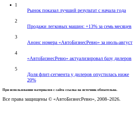
1
Рынок показал лучший результат с начала года
2
Продажи легковых машин: +13% за семь месяцев
3
Анонс номера «АвтоБизнесРевю» за июль-август
4
«АвтоБизнесРевю» актуализировал базу дилеров
5
Доля флит-сегмента у дилеров опустилась ниже
20%
При использовании материалов с сайта ссылка на источник обязательна.
Все права защищены © «АвтоБизнесРевю», 2008–2026.