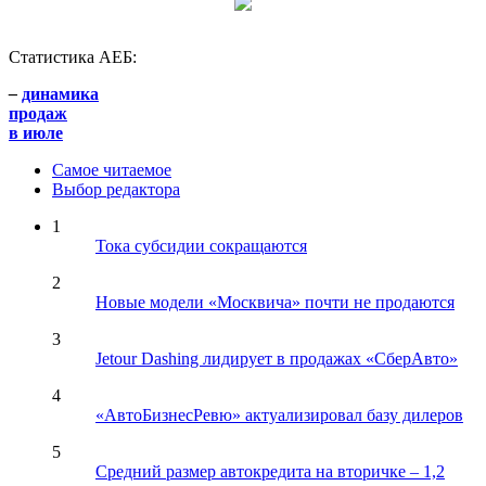
Статистика АЕБ:
–
динамика
продаж
в июле
Самое читаемое
Выбор редактора
1
Тока субсидии сокращаются
2
Новые модели «Москвича» почти не продаются
3
Jetour Dashing лидирует в продажах «СберАвто»
4
«АвтоБизнесРевю» актуализировал базу дилеров
5
Средний размер автокредита на вторичке – 1,2