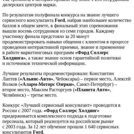
дилерских центров марки.
По результатам полуфинала конкурса на звание лучшего
сервисного консультанта
Ford
, набрав наибольшее количество
баллов в общем зачете, в финальный этап соревнования
вышли восемь сотрудников из семи городов. Каждому
участнику финала предстояло за 20 минут
продемонстрировать навыки общения с клиентом в процессе
проведения интерактивной приемки, знание и применение
в работе маркетинговых программ
«Форд Соллерс
Холдинга»
, а также знание основ гарантийной политики
и источников технической информации.
Лучшие результаты продемонстрировали: Константин
Лаптев (
«Альянс-Авто»
, Чебоксары) – первое место, Алексей
Волков (
«Аларм-Моторс Озерки»
, Санкт-Петербург) –
второе место, Максим Расторгуев (
«Планета Авто»
,
Челябинск) – третье место.
Конкурс «Лучший сервисный консультант» проводится в
России с 2007 года.
«Форд Соллерс Холдинг»
придерживается комплексного подхода к подготовке
персонала, который реализуется на российском рынке
с 2003 года. За 12 лет обучение прошли 1 640 сервисных
консультантов
Ford
.