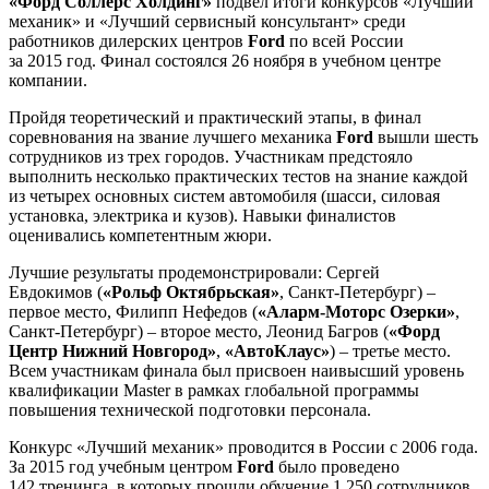
«Форд Соллерс Холдинг»
подвел итоги конкурсов «Лучший
механик» и «Лучший сервисный консультант» среди
работников дилерских центров
Ford
по всей России
за 2015 год. Финал состоялся 26 ноября в учебном центре
компании.
Пройдя теоретический и практический этапы, в финал
соревнования на звание лучшего механика
Ford
вышли шесть
сотрудников из трех городов. Участникам предстояло
выполнить несколько практических тестов на знание каждой
из четырех основных систем автомобиля (шасси, силовая
установка, электрика и кузов). Навыки финалистов
оценивались компетентным жюри.
Лучшие результаты продемонстрировали: Сергей
Евдокимов (
«Рольф Октябрьская»
, Санкт-Петербург) –
первое место, Филипп Нефедов (
«Аларм-Моторс Озерки»
,
Санкт-Петербург) – второе место, Леонид Багров (
«Форд
Центр Нижний Новгород»
,
«АвтоКлаус»
) – третье место.
Всем участникам финала был присвоен наивысший уровень
квалификации Master в рамках глобальной программы
повышения технической подготовки персонала.
Конкурс «Лучший механик» проводится в России с 2006 года.
За 2015 год учебным центром
Ford
было проведено
142 тренинга, в которых прошли обучение 1 250 сотрудников