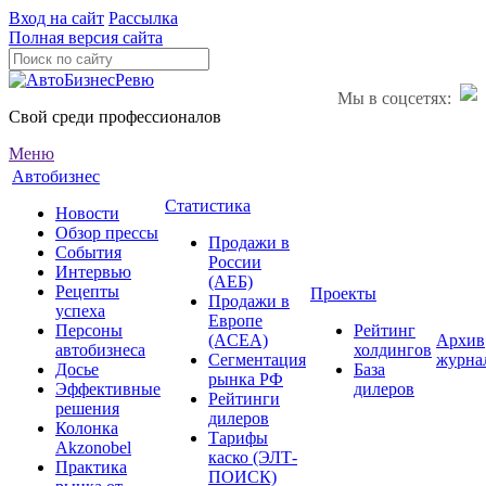
Вход на сайт
Рассылка
Полная версия сайта
Мы в соцсетях:
Свой среди профессионалов
Меню
Автобизнес
Статистика
Новости
Обзор прессы
Продажи в
События
России
Интервью
(АЕБ)
Рецепты
Проекты
Продажи в
успеха
Европе
Персоны
Рейтинг
(ACEA)
Архив
автобизнеса
холдингов
Сегментация
журна
Досье
База
рынка РФ
Эффективные
дилеров
Рейтинги
решения
дилеров
Колонка
Тарифы
Akzonobel
каско (ЭЛТ-
Практика
ПОИСК)