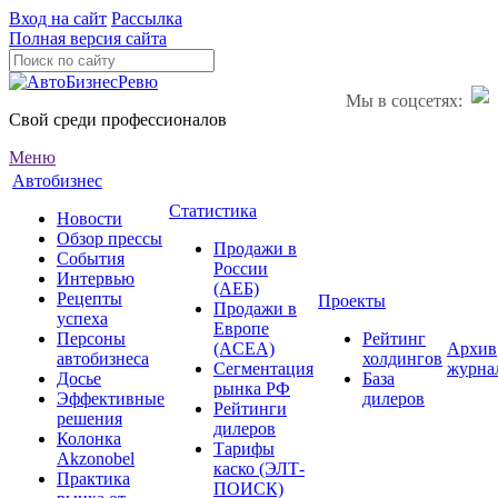
Вход на сайт
Рассылка
Полная версия сайта
Мы в соцсетях:
Свой среди профессионалов
Меню
Автобизнес
Статистика
Новости
Обзор прессы
Продажи в
События
России
Интервью
(АЕБ)
Рецепты
Проекты
Продажи в
успеха
Европе
Персоны
Рейтинг
(ACEA)
Архив
автобизнеса
холдингов
Сегментация
журна
Досье
База
рынка РФ
Эффективные
дилеров
Рейтинги
решения
дилеров
Колонка
Тарифы
Akzonobel
каско (ЭЛТ-
Практика
ПОИСК)