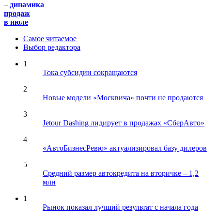
–
динамика
продаж
в июле
Самое читаемое
Выбор редактора
1
Тока субсидии сокращаются
2
Новые модели «Москвича» почти не продаются
3
Jetour Dashing лидирует в продажах «СберАвто»
4
«АвтоБизнесРевю» актуализировал базу дилеров
5
Средний размер автокредита на вторичке – 1,2
млн
1
Рынок показал лучший результат с начала года