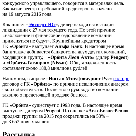
конкурсного управляющего, говорится в материалах дела.
Закрытие реестра требований кредиторов назначено
на 19 августа 2016 года.
Как пишет
«
Эксперт Юг
»
, дилер находится в стадии
ликвидации с 27 мая текущего года. По этой причине
«наблюдение и финансовое оздоровление компании
применяться не будут». Крупнейшим кредитором
ГК
«Орбита»
выступает
Альфа-Банк
. В настоящее время
банк также добивается банкротства двух других компаний,
входящих в группу, –
«Орбита-Леон-Авто»
(дилер
Peugeot
)
и
«Орбита-Таганрог»
(
Nissan
). Общая задолженность
составляет около 188,8 миллиона рублей.
Напомним, в апреле
«Ниссан Мэнуфэкчуринг Рус»
расторг
договор с ГК
«Орбита»
по причине невыполнения дилером
своих обязательств. После этого руководство компании
заявило о предстоящей продаже бизнеса.
ГК
«Орбита»
существует с 1993 года. В настоящее время
выступает дилером
Peugeot
. По оценке
«АвтоБизнесРевю»
,
продажи группы за 2015 год сократились на 53% –
до 3 652 новых машин.
Рассылка