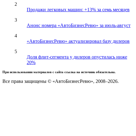
2
Продажи легковых машин: +13% за семь месяцев
3
Анонс номера «АвтоБизнесРевю» за июль-август
4
«АвтоБизнесРевю» актуализировал базу дилеров
5
Доля флит-сегмента у дилеров опустилась ниже
20%
При использовании материалов с сайта ссылка на источник обязательна.
Все права защищены © «АвтоБизнесРевю», 2008–2026.