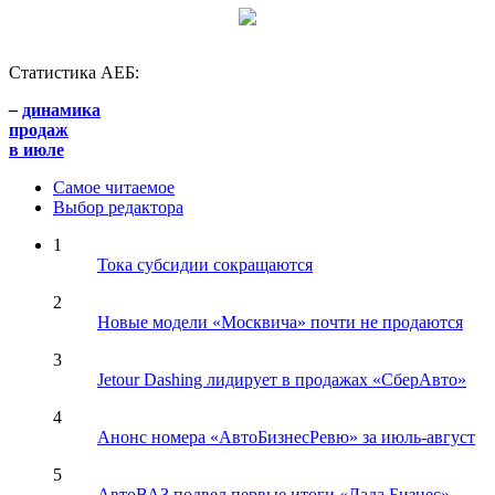
Статистика АЕБ:
–
динамика
продаж
в июле
Самое читаемое
Выбор редактора
1
Тока субсидии сокращаются
2
Новые модели «Москвича» почти не продаются
3
Jetour Dashing лидирует в продажах «СберАвто»
4
Анонс номера «АвтоБизнесРевю» за июль-август
5
АвтоВАЗ подвел первые итоги «Лада Бизнес»