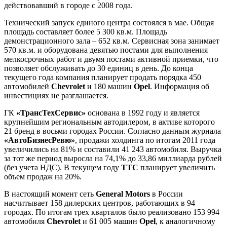
действовавший в городе с 2008 года.
Технический запуск единого центра состоялся в мае. Общая
площадь составляет более 5 300 кв.м. Площадь
демонстрационного зала – 652 кв.м. Сервисная зона занимает
570 кв.м. и оборудована девятью постами для выполнения
мелкосрочных работ и двумя постами активной приемки, что
позволяет обслуживать до 30 единиц в день. До конца
текущего года компания планирует продать порядка 450
автомобилей
Chevrolet
и 180 машин
Opel
. Информация об
инвестициях не разглашается.
ГК
«ТрансТехСервис»
основана в 1992 году и является
крупнейшим региональным автодилером, в активе которого
21 бренд в восьми городах России. Согласно данным журнала
«АвтоБизнесРевю»
, продажи холдинга по итогам 2011 года
увеличились на 81% и составили 41 243 автомобиля. Выручка
за тот же период выросла на 74,1% до 33,86 миллиарда рублей
(без учета НДС). В текущем году
ТТС
планирует увеличить
объем продаж на 20%.
В настоящий момент сеть
General Motors
в России
насчитывает 158 дилерских центров, работающих в 94
городах. По итогам трех кварталов было реализовано 153 994
автомобиля
Chevrolet
и 61 005 машин
Opel
, к аналогичному