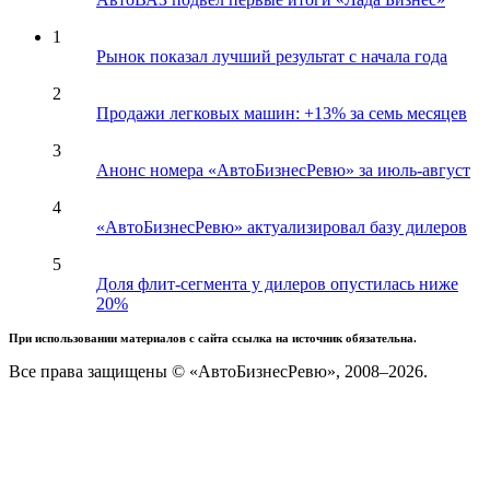
1
Рынок показал лучший результат с начала года
2
Продажи легковых машин: +13% за семь месяцев
3
Анонс номера «АвтоБизнесРевю» за июль-август
4
«АвтоБизнесРевю» актуализировал базу дилеров
5
Доля флит-сегмента у дилеров опустилась ниже
20%
При использовании материалов с сайта ссылка на источник обязательна.
Все права защищены © «АвтоБизнесРевю», 2008–2026.