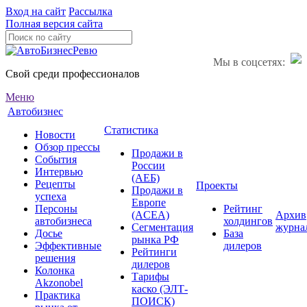
Вход на сайт
Рассылка
Полная версия сайта
Мы в соцсетях:
Свой среди профессионалов
Меню
Автобизнес
Статистика
Новости
Обзор прессы
Продажи в
События
России
Интервью
(АЕБ)
Рецепты
Проекты
Продажи в
успеха
Европе
Персоны
Рейтинг
(ACEA)
Архив
автобизнеса
холдингов
Сегментация
журна
Досье
База
рынка РФ
Эффективные
дилеров
Рейтинги
решения
дилеров
Колонка
Тарифы
Akzonobel
каско (ЭЛТ-
Практика
ПОИСК)