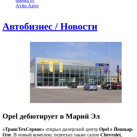
рынка от
Аvito Авто
Автобизнес / Новости
Opel дебютирует в Марий Эл
«ТрансТехСервис»
открыл дилерский центр
Opel
в
Йошкар-
Оле
. В новый комплекс переехал также салон
Chevrolet
,