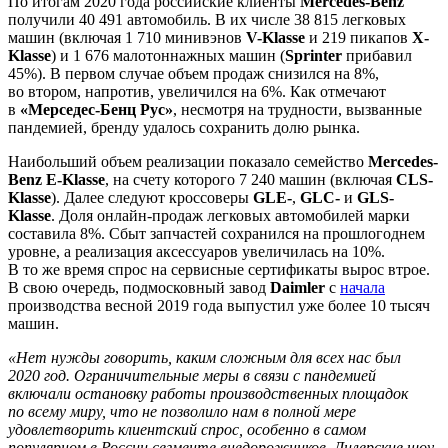
По итогам 2020 года российские клиенты
Mercedes-Benz
получили 40 491 автомобиль. В их числе 38 815 легковых
машин (включая 1 710 минивэнов
V-Klasse
и 219 пикапов
X-
Klasse
) и 1 676 малотоннажных машин (
Sprinter
прибавил
45%). В первом случае объем продаж снизился на 8%,
во втором, напротив, увеличился на 6%. Как отмечают
в
«Мерседес-Бенц Рус»
, несмотря на трудности, вызванные
пандемией, бренду удалось сохранить долю рынка.
Наибольший объем реализации показало семейство
Mercedes-
Benz E-Klasse
, на счету которого 7 240 машин (включая
CLS-
Klasse
). Далее следуют кроссоверы
GLE-
,
GLC-
и
GLS-
Klasse
. Доля онлайн-продаж легковых автомобилей марки
составила 8%. Сбыт запчастей сохранился на прошлогоднем
уровне, а реализация аксессуаров увеличилась на 10%.
В то же время спрос на сервисные сертификаты вырос втрое.
В свою очередь, подмосковный завод
Daimler
с
начала
производства весной 2019 года выпустил уже более 10 тысяч
машин.
«Нет нужды говорить, каким сложным для всех нас был
2020 год. Ограничительные меры в связи с пандемией
включали остановку работы производственных площадок
по всему миру, что не позволило нам в полной мере
удовлетворить клиентский спрос, особенно в самом
популярном в России сегменте внедорожников. Дилерские шоу-