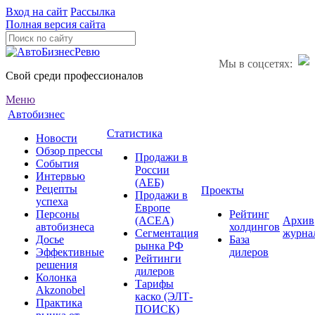
Вход на сайт
Рассылка
Полная версия сайта
Мы в соцсетях:
Свой среди профессионалов
Меню
Автобизнес
Статистика
Новости
Обзор прессы
Продажи в
События
России
Интервью
(АЕБ)
Рецепты
Проекты
Продажи в
успеха
Европе
Персоны
Рейтинг
(ACEA)
Архив
автобизнеса
холдингов
Сегментация
журна
Досье
База
рынка РФ
Эффективные
дилеров
Рейтинги
решения
дилеров
Колонка
Тарифы
Akzonobel
каско (ЭЛТ-
Практика
ПОИСК)