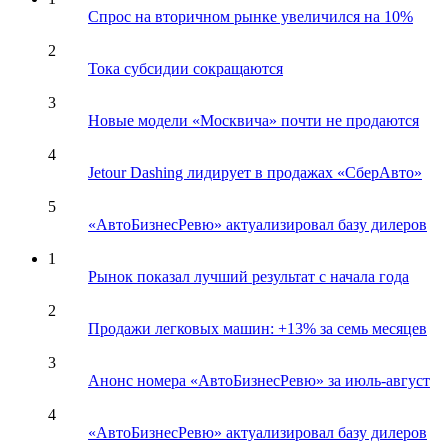
Спрос на вторичном рынке увеличился на 10%
2
Тока субсидии сокращаются
3
Новые модели «Москвича» почти не продаются
4
Jetour Dashing лидирует в продажах «СберАвто»
5
«АвтоБизнесРевю» актуализировал базу дилеров
1
Рынок показал лучший результат с начала года
2
Продажи легковых машин: +13% за семь месяцев
3
Анонс номера «АвтоБизнесРевю» за июль-август
4
«АвтоБизнесРевю» актуализировал базу дилеров