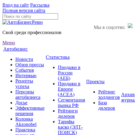
Вход на сайт
Рассылка
Полная версия сайта
Мы в соцсетях:
Свой среди профессионалов
Меню
Автобизнес
Статистика
Новости
Обзор прессы
Продажи в
События
России
Интервью
(АЕБ)
Рецепты
Проекты
Продажи в
успеха
Европе
Персоны
Рейтинг
(ACEA)
Архив
автобизнеса
холдингов
Сегментация
журна
Досье
База
рынка РФ
Эффективные
дилеров
Рейтинги
решения
дилеров
Колонка
Тарифы
Akzonobel
каско (ЭЛТ-
Практика
ПОИСК)