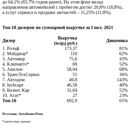
до 64,1% (65,7% годом ранее). На этом фоне вклад
направления автомобилей с пробегом достиг 20,8% (18,8%),
а услуг сервиса и продажи запчастей – 11,25% (11,8%).
Топ-10 дилеров по суммарной выручке за I пол. 2021
Выручка
Дилер
Динамика
(млрд руб.)
1. Рольф
173,37
81%
2. Мэйджор*
110
62%
3. Автомир
75,6
43%
4. Ключавто*
69
52%
5. Авилон
58,94
68%
6. ТрансТехСервис
51
36%
7. Автодом
49,8
143%
8. Inchcape
46,58
40%
9. Бизнес Кар
31,64
52%
10. Агат*
27
23%
Топ-10
692,9
61%
Источник: АвтоБизнесРевю
*оценочные данные