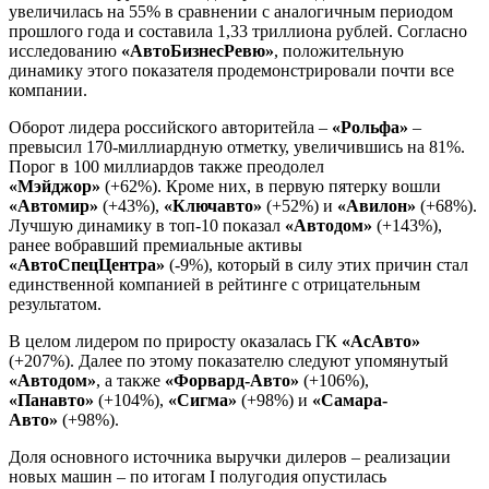
увеличилась на 55% в сравнении с аналогичным периодом
прошлого года и составила 1,33 триллиона рублей. Согласно
исследованию
«АвтоБизнесРевю»
, положительную
динамику этого показателя продемонстрировали почти все
компании.
Оборот лидера российского авторитейла –
«Рольфа»
–
превысил 170-миллиардную отметку, увеличившись на 81%.
Порог в 100 миллиардов также преодолел
«Мэйджор»
(+62%). Кроме них, в первую пятерку вошли
«Автомир»
(+43%),
«Ключавто»
(+52%) и
«Авилон»
(+68%).
Лучшую динамику в топ-10 показал
«Автодом»
(+143%),
ранее вобравший премиальные активы
«АвтоСпецЦентра»
(-9%), который в силу этих причин стал
единственной компанией в рейтинге с отрицательным
результатом.
В целом лидером по приросту оказалась ГК
«АсАвто»
(+207%). Далее по этому показателю следуют упомянутый
«Автодом»
, а также
«Форвард-Авто»
(+106%),
«Панавто»
(+104%),
«Сигма»
(+98%) и
«Самара-
Авто»
(+98%).
Доля основного источника выручки дилеров – реализации
новых машин – по итогам I полугодия опустилась