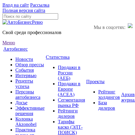
Вход на сайт
Рассылка
Полная версия сайта
Мы в соцсетях:
Свой среди профессионалов
Меню
Автобизнес
Статистика
Новости
Обзор прессы
Продажи в
События
России
Интервью
(АЕБ)
Рецепты
Проекты
Продажи в
успеха
Европе
Персоны
Рейтинг
(ACEA)
Архив
автобизнеса
холдингов
Сегментация
журна
Досье
База
рынка РФ
Эффективные
дилеров
Рейтинги
решения
дилеров
Колонка
Тарифы
Akzonobel
каско (ЭЛТ-
Практика
ПОИСК)