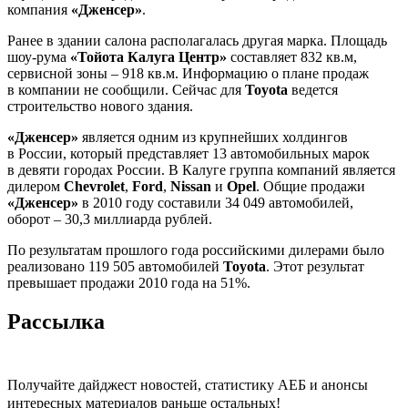
компания
«Дженсер»
.
Ранее в здании салона располагалась другая марка. Площадь
шоу-рума
«Тойота Калуга Центр»
составляет 832 кв.м,
сервисной зоны – 918 кв.м. Информацию о плане продаж
в компании не сообщили. Сейчас для
Toyota
ведется
строительство нового здания.
«Дженсер»
является одним из крупнейших холдингов
в России, который представляет 13 автомобильных марок
в девяти городах России. В Калуге группа компаний является
дилером
Chevrolet
,
Ford
,
Nissan
и
Opel
. Общие продажи
«Дженсер»
в 2010 году составили 34 049 автомобилей,
оборот – 30,3 миллиарда рублей.
По результатам прошлого года российскими дилерами было
реализовано 119 505 автомобилей
Toyota
. Этот результат
превышает продажи 2010 года на 51%.
Рассылка
Получайте дайджест новостей, статистику АЕБ и анонсы
интересных материалов раньше остальных!