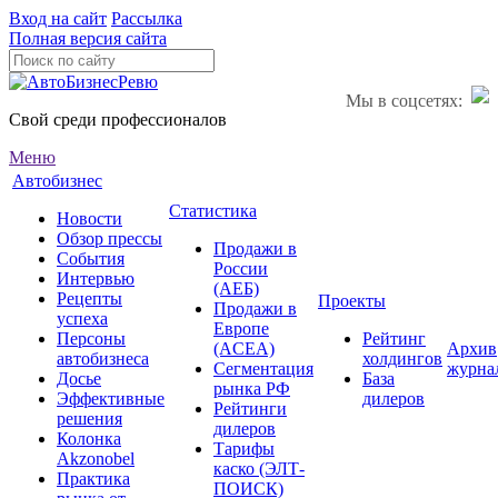
Вход на сайт
Рассылка
Полная версия сайта
Мы в соцсетях:
Свой среди профессионалов
Меню
Автобизнес
Статистика
Новости
Обзор прессы
Продажи в
События
России
Интервью
(АЕБ)
Рецепты
Проекты
Продажи в
успеха
Европе
Персоны
Рейтинг
(ACEA)
Архив
автобизнеса
холдингов
Сегментация
журна
Досье
База
рынка РФ
Эффективные
дилеров
Рейтинги
решения
дилеров
Колонка
Тарифы
Akzonobel
каско (ЭЛТ-
Практика
ПОИСК)