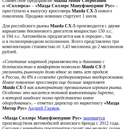
Совместное предприятие
Mazda Motor Corporation
и
«Соллерса»
–
«Мазда Соллерс Мануфэкчуринг Рус»
–
приступило к выпуску кроссовера
Mazda СХ-5
нового
поколения. Продажи новинки стартуют 1 июля.
Для российского рынка
Mazda CX-5
производится с двумя
вариантами бензинового двигателя мощностью 150 л.с.
и 194 л.с. Автомобиль предлагается как в передне-, так
и в полноприводном исполнении. Всего представлено три
комплектации стоимостью от 1,43 миллиона до 2 миллионов
рублей.
«Сочетание азартной управляемости и динамики с
безопасностью и комфортом позволило
Mazda CX-5
увеличить рыночную долю вдвое за пять лет продаж
в России, до 8% в сегменте среднеразмерных внедорожников.
Новое поколение кроссовера еще больше закрепляет
Mazda CX-5
как альтернативу премиальным игрокам рынка.
Особенно это касается топовой комплектации Supreme,
в которой наиболее полно представлено новое
оборудование»
, – отметил директор по маркетингу
«Мазда
Мотор Рус»
Андрей Глазков
.
«Мазда Соллерс Мануфэкчуринг Рус»
занимается
производством автомобилей японского бренда с 2012 года.
Сегодня с конвейера предприятия сходят две модели: седан