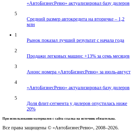
«АвтоБизнесРевю» актуализировал базу дилеров
5
Средний размер автокредита на вторичке – 1,2
млн
1
Рынок показал лучший результат с начала года
2
Продажи легковых машин: +13% за семь месяцев
3
Анонс номера «АвтоБизнесРевю» за июль-август
4
«АвтоБизнесРевю» актуализировал базу дилеров
5
Доля флит-сегмента у дилеров опустилась ниже
20%
При использовании материалов с сайта ссылка на источник обязательна.
Все права защищены © «АвтоБизнесРевю», 2008–2026.