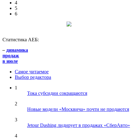
4
5
6
Статистика АЕБ:
–
динамика
продаж
в июле
Самое читаемое
Выбор редактора
1
Тока субсидии сокращаются
2
Новые модели «Москвича» почти не продаются
3
Jetour Dashing лидирует в продажах «СберАвто»
4