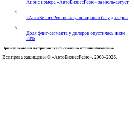
Анонс номера «АвтоБизнесРевю» за июль-август
4
«АвтоБизнесРевю» актуализировал базу дилеров
5
Доля флит-сегмента у дилеров опустилась ниже
20%
При использовании материалов с сайта ссылка на источник обязательна.
Все права защищены © «АвтоБизнесРевю», 2008–2026.