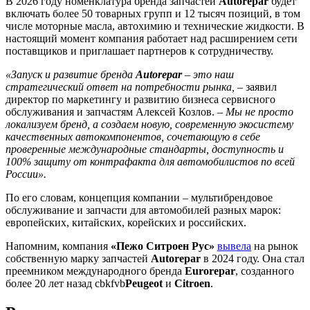
В 2026 году номенклатура бренда запчастей
Autorepar
будет
включать более 50 товарных групп и 12 тысяч позиций, в том
числе моторные масла, автохимию и технические жидкости. В
настоящий момент компания работает над расширением сети
поставщиков и приглашает партнеров к сотрудничеству.
«Запуск и развитие бренда
Autorepar
– это наш
стратегический ответ на потребности рынка,
– заявил
директор по маркетингу и развитию бизнеса сервисного
обслуживания и запчастям Алексей Козлов. –
Мы не просто
локализуем бренд, а создаем новую, современную экосистему
качественных автокомпонентов, сочетающую в себе
проверенные международные стандарты, доступность и
100% защиту от контрафакта для автомобилистов по всей
России».
По его словам, концепция компании – мультибрендовое
обслуживание и запчасти для автомобилей разных марок:
европейских, китайских, корейских и российских.
Напомним, компания
«Пежо Ситроен Рус»
вывела
на рынок
собственную марку запчастей
Autorepar
в 2024 году. Она стал
преемником международного бренда
Eurorepar
, созданного
более 20 лет назад cbkfvb
Peugeot
и
Citroen
.