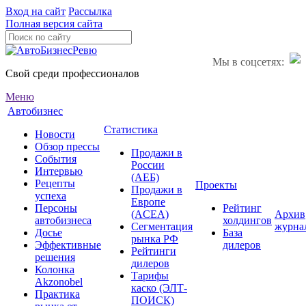
Вход на сайт
Рассылка
Полная версия сайта
Мы в соцсетях:
Свой среди профессионалов
Меню
Автобизнес
Статистика
Новости
Обзор прессы
Продажи в
События
России
Интервью
(АЕБ)
Рецепты
Проекты
Продажи в
успеха
Европе
Персоны
Рейтинг
(ACEA)
Архив
автобизнеса
холдингов
Сегментация
журна
Досье
База
рынка РФ
Эффективные
дилеров
Рейтинги
решения
дилеров
Колонка
Тарифы
Akzonobel
каско (ЭЛТ-
Практика
ПОИСК)