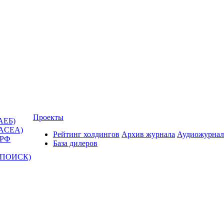
Проекты
АЕБ)
(ACEA)
Рейтинг холдингов
Архив журнала
Аудиожурнал
 РФ
База дилеров
Т-ПОИСК)