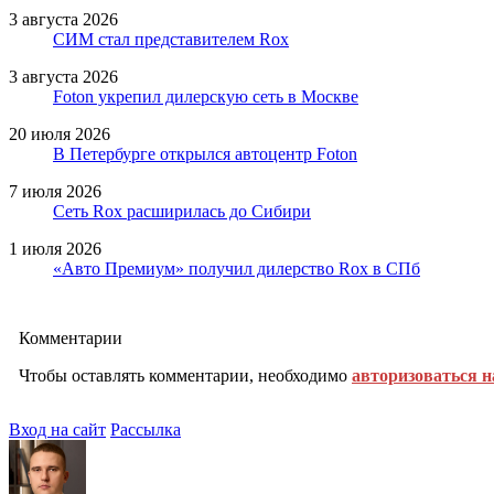
3 августа 2026
СИМ стал представителем Rox
3 августа 2026
Foton укрепил дилерскую сеть в Москве
20 июля 2026
В Петербурге открылся автоцентр Foton
7 июля 2026
Сеть Rox расширилась до Сибири
1 июля 2026
«Авто Премиум» получил дилерство Rox в СПб
Комментарии
Чтобы оставлять комментарии, необходимо
авторизоваться н
Вход на сайт
Рассылка