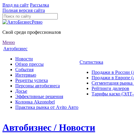
Вход на сайт
Рассылка
Полная версия сайта
Свой среди профессионалов
Меню
Автобизнес
Новости
Статистика
Обзор прессы
События
Продажи в России (
Интервью
Продажи в Европе 
Рецепты успеха
Сегментация рынка
Персоны автобизнеса
Рейтинги дилеров
Досье
Тарифы каско (ЭЛ
Эффективные решения
Колонка Akzonobel
Практика рынка от Аvito Авто
Автобизнес / Новости