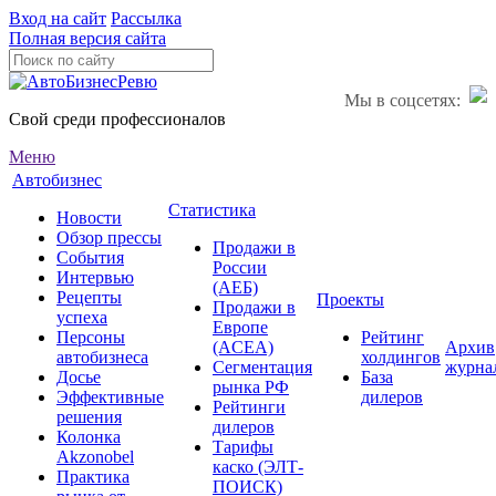
Вход на сайт
Рассылка
Полная версия сайта
Мы в соцсетях:
Свой среди профессионалов
Меню
Автобизнес
Статистика
Новости
Обзор прессы
Продажи в
События
России
Интервью
(АЕБ)
Рецепты
Проекты
Продажи в
успеха
Европе
Персоны
Рейтинг
(ACEA)
Архив
автобизнеса
холдингов
Сегментация
журна
Досье
База
рынка РФ
Эффективные
дилеров
Рейтинги
решения
дилеров
Колонка
Тарифы
Akzonobel
каско (ЭЛТ-
Практика
ПОИСК)