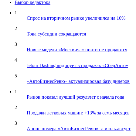
Выбор редактора
1
Спрос на вторичном рынке увеличился на 10%
2
Тока субсидии сокращаются
3
Новые модели «Москвича» почти не продаются
4
Jetour Dashing лидирует в продажах «СберАвто»
5
«АвтоБизнесРевю» актуализировал базу дилеров
1
Рынок показал лучший результат с начала года
2
Продажи легковых машин: +13% за семь месяцев
3
Анонс номера «АвтоБизнесРевю» за июль-август