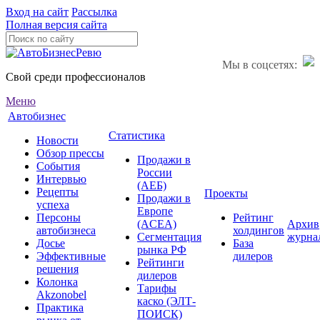
Вход на сайт
Рассылка
Полная версия сайта
Мы в соцсетях:
Свой среди профессионалов
Меню
Автобизнес
Статистика
Новости
Обзор прессы
Продажи в
События
России
Интервью
(АЕБ)
Рецепты
Проекты
Продажи в
успеха
Европе
Персоны
Рейтинг
(ACEA)
Архив
автобизнеса
холдингов
Сегментация
журна
Досье
База
рынка РФ
Эффективные
дилеров
Рейтинги
решения
дилеров
Колонка
Тарифы
Akzonobel
каско (ЭЛТ-
Практика
ПОИСК)