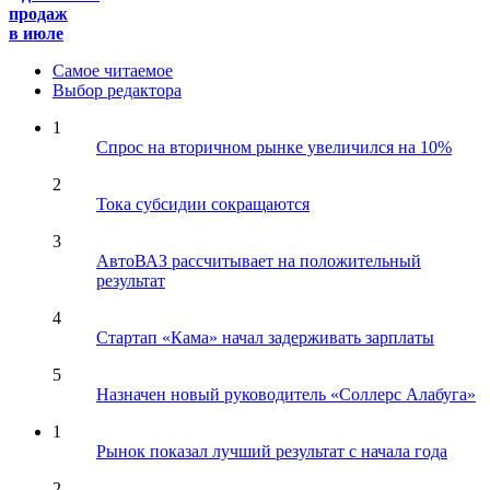
продаж
в июле
Самое читаемое
Выбор редактора
1
Спрос на вторичном рынке увеличился на 10%
2
Тока субсидии сокращаются
3
АвтоВАЗ рассчитывает на положительный
результат
4
Стартап «Кама» начал задерживать зарплаты
5
Назначен новый руководитель «Соллерс Алабуга»
1
Рынок показал лучший результат с начала года
2