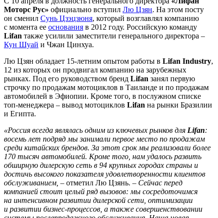
С 10 апреля в должность генерального директора
«Лифан
Моторс Рус»
официально вступил
Лю Цзян
. На этом посту
он сменил
Сунь Цзэцзюня
, который возглавлял компанию
с момента ее
основания
в 2012 году. Российскую команду
Lifan
также усилили заместители генерального директора –
Кун Шуай
и Чжан Цинхуа.
Лю Цзян обладает 15-летним опытом работы в
Lifan Industry
,
12 из которых он продвигал компанию на зарубежных
рынках. Под его руководством бренд
Lifan
занял первую
строчку по продажам мотоциклов в Таиланде и по продажам
автомобилей в Эфиопии. Кроме того, в послужном списке
топ-менеджера – вывод мотоциклов
Lifan
на рынки Бразилии
и Египта.
«Россия всегда являлась одним из ключевых рынков для
Lifan
:
восемь лет подряд мы занимали первое место по продажам
среди китайских брендов. За этот срок мы реализовали более
170 тысяч автомобилей. Кроме того, нам удалось развить
обширную дилерскую сеть в 94 крупных городах страны и
достичь высокого показателя удовлетворенности клиентов
обслуживанием,
– отметил Лю Цзянь. –
Сейчас перед
компанией стоит целый ряд вызовов: мы сосредоточимся
на интенсивном развитии дилерской сети, оптимизации
и развитии бизнес-процессов, а также совершенствовании
системы послепродажного обслуживания. Наша новая