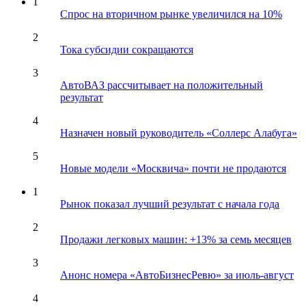
1
Спрос на вторичном рынке увеличился на 10%
2
Тока субсидии сокращаются
3
АвтоВАЗ рассчитывает на положительный
результат
4
Назначен новый руководитель «Соллерс Алабуга»
5
Новые модели «Москвича» почти не продаются
1
Рынок показал лучший результат с начала года
2
Продажи легковых машин: +13% за семь месяцев
3
Анонс номера «АвтоБизнесРевю» за июль-август
4