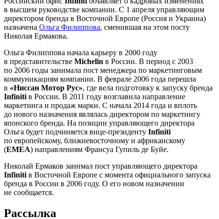
Российский офис
Infiniti
объявляет о кадровых изменениях
в высшем руководстве компании. С 1 апреля управляющим
директором бренда в Восточной Европе (Россия и Украина)
назначена
Ольга Филиппова
, сменившая на этом посту
Николая Ермакова.
Ольга Филиппова начала карьеру в 2000 году
в представительстве
Michelin
в России. В период с 2003
по 2006 годы занимала пост менеджера по маркетинговым
коммуникациям компании. В феврале 2006 года перешла
в
«Ниссан Мотор Рус»
, где вела подготовку к запуску бренда
Infiniti
в России. В 2011 году возглавила направление
маркетинга и продаж марки. С начала 2014 года и вплоть
до нового назначения являлась директором по маркетингу
японского бренда. На позиции управляющего директора
Ольга будет подчиняется вице-президенту
Infiniti
по европейскому, ближневосточному и африканскому
(
ЕМЕА
) направлениям Франсуа Гупиль де Буйе.
Николай Ермаков занимал пост управляющего директора
Infiniti
в Восточной Европе с момента официального запуска
бренда в России в 2006 году. О его новом назначении
не сообщается.
Рассылка