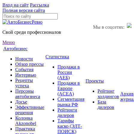
Вход на сайт
Рассылка
Полная версия сайта
Мы в соцсетях:
Свой среди профессионалов
Меню
Автобизнес
Статистика
Новости
Обзор прессы
Продажи в
События
России
Интервью
(АЕБ)
Рецепты
Проекты
Продажи в
успеха
Европе
Персоны
Рейтинг
(ACEA)
Архив
автобизнеса
холдингов
Сегментация
журна
Досье
База
рынка РФ
Эффективные
дилеров
Рейтинги
решения
дилеров
Колонка
Тарифы
Akzonobel
каско (ЭЛТ-
Практика
ПОИСК)